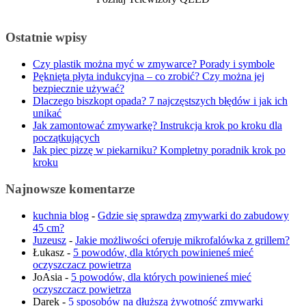
Ostatnie wpisy
Czy plastik można myć w zmywarce? Porady i symbole
Pęknięta płyta indukcyjna – co zrobić? Czy można jej
bezpiecznie używać?
Dlaczego biszkopt opada? 7 najczęstszych błędów i jak ich
unikać
Jak zamontować zmywarkę? Instrukcja krok po kroku dla
początkujących
Jak piec pizzę w piekarniku? Kompletny poradnik krok po
kroku
Najnowsze komentarze
kuchnia blog
-
Gdzie się sprawdzą zmywarki do zabudowy
45 cm?
Juzeusz
-
Jakie możliwości oferuje mikrofalówka z grillem?
Łukasz
-
5 powodów, dla których powinieneś mieć
oczyszczacz powietrza
JoAsia
-
5 powodów, dla których powinieneś mieć
oczyszczacz powietrza
Darek
-
5 sposobów na dłuższą żywotność zmywarki