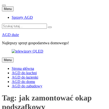
Przejdź
Menu
do
treści
Sprzęty AGD
Szukaj:
AGD duże
Najlepszy sprzęt gospodarstwa domowego!
Przejdź
Menu
do
treści
Strona główna
AGD do kuchni
AGD do łazienki
AGD do domu
AGD do zabudowy
Tag:
jak zamontować okap
podszafkowy