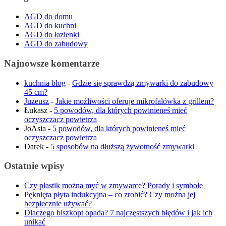
AGD do domu
AGD do kuchni
AGD do łazienki
AGD do zabudowy
Najnowsze komentarze
kuchnia blog
-
Gdzie się sprawdzą zmywarki do zabudowy
45 cm?
Juzeusz
-
Jakie możliwości oferuje mikrofalówka z grillem?
Łukasz
-
5 powodów, dla których powinieneś mieć
oczyszczacz powietrza
JoAsia
-
5 powodów, dla których powinieneś mieć
oczyszczacz powietrza
Darek
-
5 sposobów na dłuższą żywotność zmywarki
Ostatnie wpisy
Czy plastik można myć w zmywarce? Porady i symbole
Pęknięta płyta indukcyjna – co zrobić? Czy można jej
bezpiecznie używać?
Dlaczego biszkopt opada? 7 najczęstszych błędów i jak ich
unikać