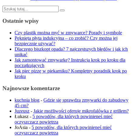
Szukaj:
Ostatnie wpisy
Czy plastik można myć w zmywarce? Porady i symbole
Pęknięta płyta indukcyjna – co zrobić? Czy można jej
bezpiecznie używać?
Dlaczego biszkopt opada? 7 najczęstszych błędów i jak ich
unikać
Jak zamontować zmywarkę? Instrukcja krok po kroku dla
początkujących
Jak piec pizzę w piekarniku? Kompletny poradnik krok po
kroku
Najnowsze komentarze
kuchnia blog
-
Gdzie się sprawdzą zmywarki do zabudowy
45 cm?
Juzeusz
-
Jakie możliwości oferuje mikrofalówka z grillem?
Łukasz
-
5 powodów, dla których powinieneś mieć
oczyszczacz powietrza
JoAsia
-
5 powodów, dla których powinieneś mieć
oczyszczacz powietrza