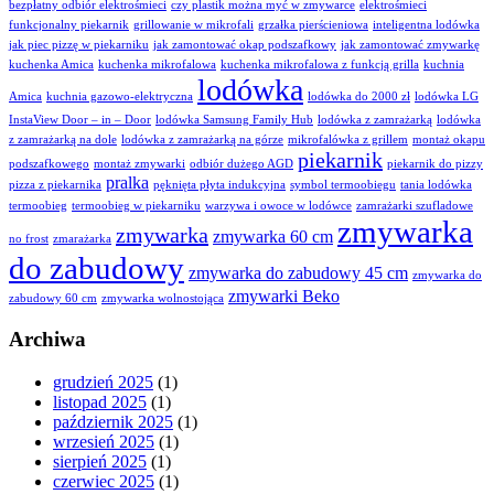
bezpłatny odbiór elektrośmieci
czy plastik można myć w zmywarce
elektrośmieci
funkcjonalny piekarnik
grillowanie w mikrofali
grzałka pierścieniowa
inteligentna lodówka
jak piec pizzę w piekarniku
jak zamontować okap podszafkowy
jak zamontować zmywarkę
kuchenka Amica
kuchenka mikrofalowa
kuchenka mikrofalowa z funkcją grilla
kuchnia
lodówka
Amica
kuchnia gazowo-elektryczna
lodówka do 2000 zł
lodówka LG
InstaView Door – in – Door
lodówka Samsung Family Hub
lodówka z zamrażarką
lodówka
z zamrażarką na dole
lodówka z zamrażarką na górze
mikrofalówka z grillem
montaż okapu
piekarnik
podszafkowego
montaż zmywarki
odbiór dużego AGD
piekarnik do pizzy
pralka
pizza z piekarnika
pęknięta płyta indukcyjna
symbol termoobiegu
tania lodówka
termoobieg
termoobieg w piekarniku
warzywa i owoce w lodówce
zamrażarki szufladowe
zmywarka
zmywarka
zmywarka 60 cm
no frost
zmarażarka
do zabudowy
zmywarka do zabudowy 45 cm
zmywarka do
zmywarki Beko
zabudowy 60 cm
zmywarka wolnostojąca
Archiwa
grudzień 2025
(1)
listopad 2025
(1)
październik 2025
(1)
wrzesień 2025
(1)
sierpień 2025
(1)
czerwiec 2025
(1)