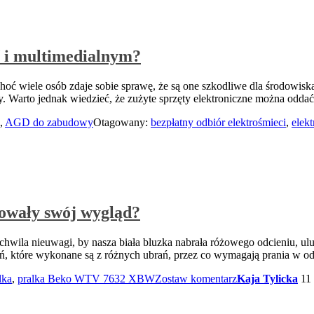
 i multimedialnym?
oć wiele osób zdaje sobie sprawę, że są one szkodliwe dla środowiska
atory. Warto jednak wiedzieć, że zużyte sprzęty elektroniczne można odda
,
AGD do zabudowy
Otagowany:
bezpłatny odbiór elektrośmieci
,
elekt
howały swój wygląd?
hwila nieuwagi, by nasza biała bluzka nabrała różowego odcieniu, ulu
, które wykonane są z różnych ubrań, przez co wymagają prania w o
lka
,
pralka Beko WTV 7632 XBW
Zostaw komentarz
Kaja Tylicka
11