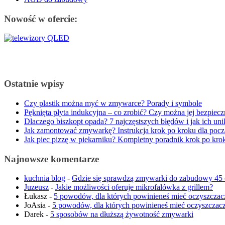
Nowość w ofercie:
Ostatnie wpisy
Czy plastik można myć w zmywarce? Porady i symbole
Pęknięta płyta indukcyjna – co zrobić? Czy można jej bezpiec
Dlaczego biszkopt opada? 7 najczęstszych błędów i jak ich uni
Jak zamontować zmywarkę? Instrukcja krok po kroku dla pocz
Jak piec pizzę w piekarniku? Kompletny poradnik krok po kro
Najnowsze komentarze
kuchnia blog
-
Gdzie się sprawdzą zmywarki do zabudowy 45
Juzeusz
-
Jakie możliwości oferuje mikrofalówka z grillem?
Łukasz
-
5 powodów, dla których powinieneś mieć oczyszczac
JoAsia
-
5 powodów, dla których powinieneś mieć oczyszczacz
Darek
-
5 sposobów na dłuższą żywotność zmywarki