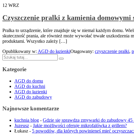
12
WRZ
Czyszczenie pralki z kamienia domowymi
Pralka to urządzenie, które znajduje się w niemal każdym domu. Wi
skuteczność prania, ale również może wywołać trwałe uszkodzenia 
produktami. Wszystko zależy […]
Opublikowany w:
AGD do łazienki
Otagowany:
czyszczenie pralki
,
p
Szukaj:
Kategorie
AGD do domu
AGD do kuchni
AGD do łazienki
AGD do zabudowy
Najnowsze komentarze
kuchnia blog
-
Gdzie się sprawdzą zmywarki do zabudowy 45
Juzeusz
-
Jakie możliwości oferuje mikrofalówka z grillem?
Łukasz
-
5 powodów, dla których powinieneś mieć oczyszczac