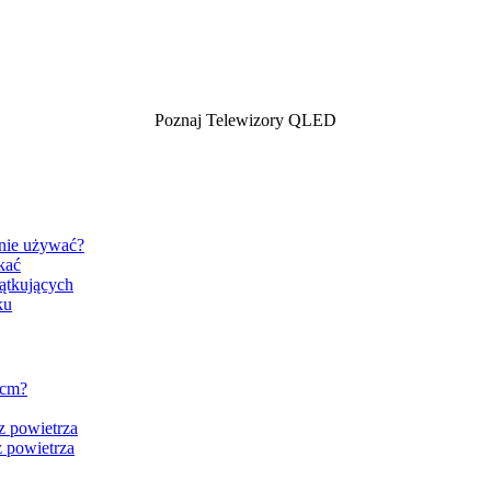
Poznaj Telewizory QLED
znie używać?
kać
ątkujących
ku
 cm?
z powietrza
 powietrza