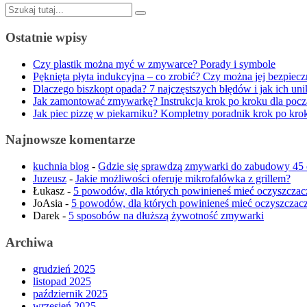
Szukaj:
Ostatnie wpisy
Czy plastik można myć w zmywarce? Porady i symbole
Pęknięta płyta indukcyjna – co zrobić? Czy można jej bezpiec
Dlaczego biszkopt opada? 7 najczęstszych błędów i jak ich uni
Jak zamontować zmywarkę? Instrukcja krok po kroku dla pocz
Jak piec pizzę w piekarniku? Kompletny poradnik krok po kro
Najnowsze komentarze
kuchnia blog
-
Gdzie się sprawdzą zmywarki do zabudowy 45
Juzeusz
-
Jakie możliwości oferuje mikrofalówka z grillem?
Łukasz
-
5 powodów, dla których powinieneś mieć oczyszczac
JoAsia
-
5 powodów, dla których powinieneś mieć oczyszczacz
Darek
-
5 sposobów na dłuższą żywotność zmywarki
Archiwa
grudzień 2025
listopad 2025
październik 2025
wrzesień 2025