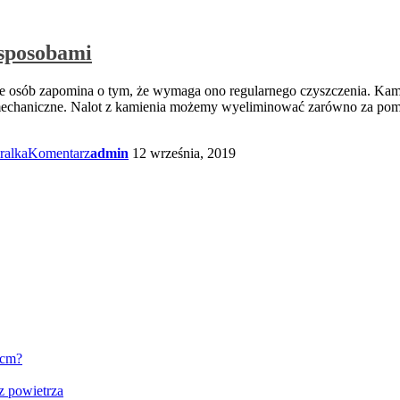
 sposobami
ele osób zapomina o tym, że wymaga ono regularnego czyszczenia. Kam
mechaniczne. Nalot z kamienia możemy wyeliminować zarówno za pomo
ralka
Komentarz
admin
12 września, 2019
 cm?
z powietrza