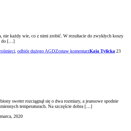
, nie każdy wie, co z nimi zrobić. W rezultacie do zwykłych koszy
ć do […]
rośmieci
,
odbiór dużego AGD
Zostaw komentarz
Kaja Tylicka
23
biony sweter rozciągnął się o dwa rozmiary, a jeansowe spodnie
dmiennych temperaturach. Na szczęście dobra […]
 marca, 2020