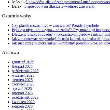
JoAsia
-
5 powodów, dla których powinieneś mieć oczyszczacz
Darek
-
5 sposobów na dłuższą żywotność zmywarki
Ostatnie wpisy
Czy plastik można myć w zmywarce? Porady i symbole
Pęknięta płyta indukcyjna – co zrobić? Czy można jej bezpiec
Dlaczego biszkopt opada? 7 najczęstszych błędów i jak ich uni
Jak zamontować zmywarkę? Instrukcja krok po kroku dla pocz
Jak piec pizzę w piekarniku? Kompletny poradnik krok po kro
Archiwa
grudzień 2025
listopad 2025
październik 2025
wrzesień 2025
sierpień 2025
czerwiec 2025
styczeń 2025
listopad 2023
październik 2023
kwiecień 2023
sierpień 2020