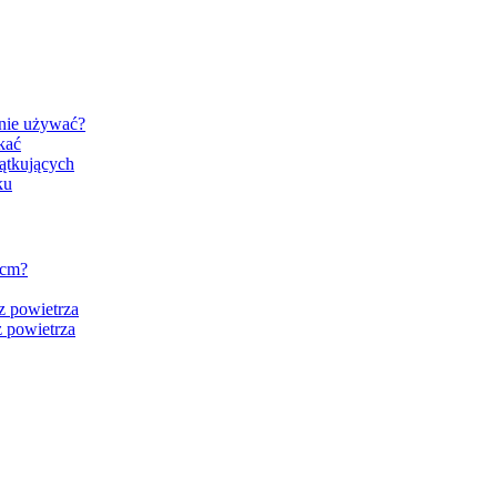
znie używać?
kać
ątkujących
ku
 cm?
z powietrza
 powietrza