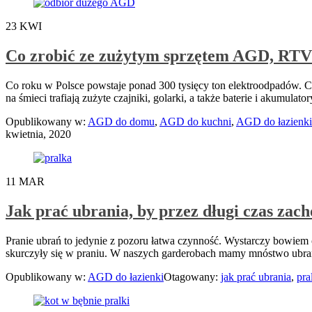
23
KWI
Co zrobić ze zużytym sprzętem AGD, RTV
Co roku w Polsce powstaje ponad 300 tysięcy ton elektroodpadów. Ch
na śmieci trafiają zużyte czajniki, golarki, a także baterie i akumul
Opublikowany w:
AGD do domu
,
AGD do kuchni
,
AGD do łazienki
kwietnia, 2020
11
MAR
Jak prać ubrania, by przez długi czas zac
Pranie ubrań to jedynie z pozoru łatwa czynność. Wystarczy bowiem c
skurczyły się w praniu. W naszych garderobach mamy mnóstwo ubrań
Opublikowany w:
AGD do łazienki
Otagowany:
jak prać ubrania
,
pra