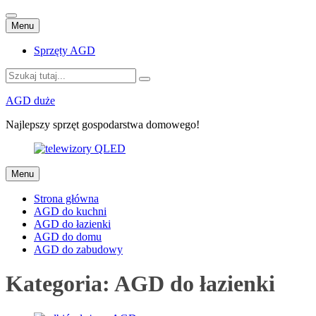
Przejdź
Menu
do
treści
Sprzęty AGD
Szukaj:
AGD duże
Najlepszy sprzęt gospodarstwa domowego!
Przejdź
Menu
do
treści
Strona główna
AGD do kuchni
AGD do łazienki
AGD do domu
AGD do zabudowy
Kategoria:
AGD do łazienki