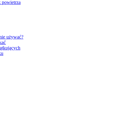
 powietrza
znie używać?
kać
ątkujących
ku