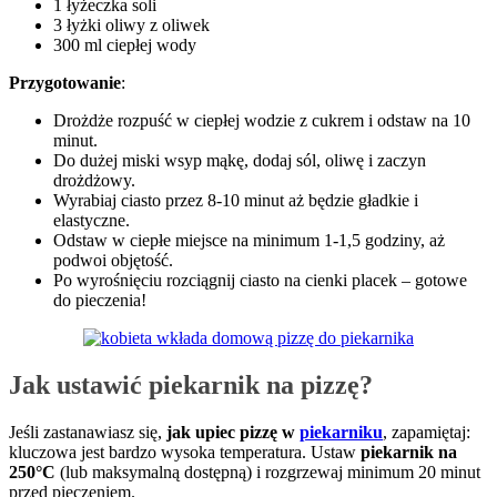
1 łyżeczka soli
3 łyżki oliwy z oliwek
300 ml ciepłej wody
Przygotowanie
:
Drożdże rozpuść w ciepłej wodzie z cukrem i odstaw na 10
minut.
Do dużej miski wsyp mąkę, dodaj sól, oliwę i zaczyn
drożdżowy.
Wyrabiaj ciasto przez 8-10 minut aż będzie gładkie i
elastyczne.
Odstaw w ciepłe miejsce na minimum 1-1,5 godziny, aż
podwoi objętość.
Po wyrośnięciu rozciągnij ciasto na cienki placek – gotowe
do pieczenia!
Jak ustawić piekarnik na pizzę?
Jeśli zastanawiasz się,
jak upiec pizzę w
piekarniku
, zapamiętaj:
kluczowa jest bardzo wysoka temperatura. Ustaw
piekarnik na
250°C
(lub maksymalną dostępną) i rozgrzewaj minimum 20 minut
przed pieczeniem.