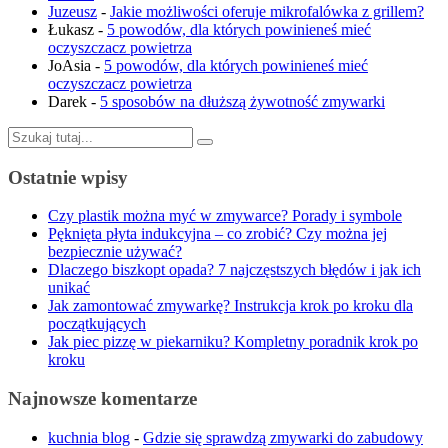
Juzeusz
-
Jakie możliwości oferuje mikrofalówka z grillem?
Łukasz
-
5 powodów, dla których powinieneś mieć
oczyszczacz powietrza
JoAsia
-
5 powodów, dla których powinieneś mieć
oczyszczacz powietrza
Darek
-
5 sposobów na dłuższą żywotność zmywarki
Szukaj:
Ostatnie wpisy
Czy plastik można myć w zmywarce? Porady i symbole
Pęknięta płyta indukcyjna – co zrobić? Czy można jej
bezpiecznie używać?
Dlaczego biszkopt opada? 7 najczęstszych błędów i jak ich
unikać
Jak zamontować zmywarkę? Instrukcja krok po kroku dla
początkujących
Jak piec pizzę w piekarniku? Kompletny poradnik krok po
kroku
Najnowsze komentarze
kuchnia blog
-
Gdzie się sprawdzą zmywarki do zabudowy