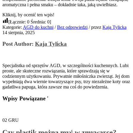
aromatyczna i pełna smaku – dokładnie taka, jaką uwielbiasz.
Kliknij, by ocenić ten wpis!
[Łącznie:
0
Średnia:
0
]
Kategorie:
AGD do kuchni
/
Bez odpowiedzi
/
przez
Kaja Tylicka
14 sierpnia, 2025
Post Author:
Kaja Tylicka
Specjalistka od sprzętów AGD, w szczególności kuchennych. Lubi
proste, ale skuteczne rozwiązania, które sprawdzają się w
codziennym użytkowaniu. Prywatnie miłośniczka zwierząt. Jej dom
wypełniają dwa wiernie towarzyszące psy, trzy niezależne koty oraz
gadatliwa papuga, która zawsze ma coś do powiedzenia.
Wpisy Powiązane '
02
GRU
Czy plastik można myć w zmywarce?