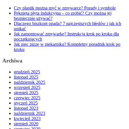
Czy plastik można myć w zmywarce? Porady i symbole
Pęknięta płyta indukcyjna – co zrobić? Czy można jej
bezpiecznie używać?
Dlaczego biszkopt opada? 7 najczęstszych błędów i jak ich
unikać
Jak zamontować zmywarkę? Instrukcja krok po kroku dla
początkujących
Jak piec pizzę w piekarniku? Kompletny poradnik krok po
kroku
Archiwa
grudzień 2025
listopad 2025
październik 2025
wrzesień 2025
sierpień 2025
czerwiec 2025
styczeń 2025
listopad 2023
październik 2023
kwiecień 2023
sierpień 2020
czerwiec 2020