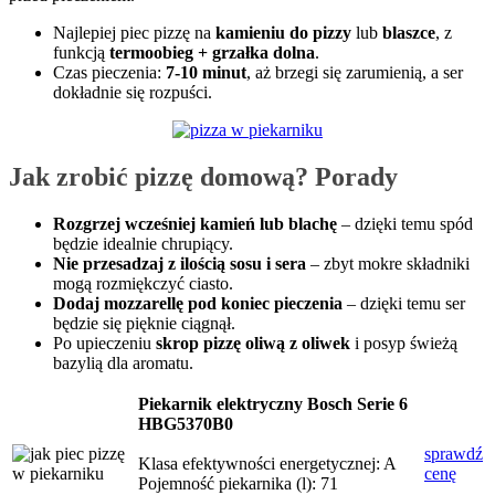
Najlepiej piec pizzę na
kamieniu do pizzy
lub
blaszce
, z
funkcją
termoobieg + grzałka dolna
.
Czas pieczenia:
7-10 minut
, aż brzegi się zarumienią, a ser
dokładnie się rozpuści.
Jak zrobić pizzę domową? Porady
Rozgrzej wcześniej kamień lub blachę
– dzięki temu spód
będzie idealnie chrupiący.
Nie przesadzaj z ilością sosu i sera
– zbyt mokre składniki
mogą rozmiękczyć ciasto.
Dodaj mozzarellę pod koniec pieczenia
– dzięki temu ser
będzie się pięknie ciągnął.
Po upieczeniu
skrop pizzę oliwą z oliwek
i posyp świeżą
bazylią dla aromatu.
Piekarnik elektryczny Bosch Serie 6
HBG5370B0
sprawdź
Klasa efektywności energetycznej: A
cenę
Pojemność piekarnika (l): 71