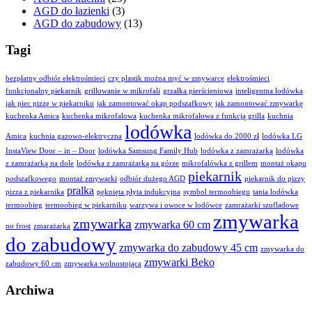
AGD do łazienki
(3)
AGD do zabudowy
(13)
Tagi
bezpłatny odbiór elektrośmieci
czy plastik można myć w zmywarce
elektrośmieci
funkcjonalny piekarnik
grillowanie w mikrofali
grzałka pierścieniowa
inteligentna lodówka
jak piec pizzę w piekarniku
jak zamontować okap podszafkowy
jak zamontować zmywarkę
kuchenka Amica
kuchenka mikrofalowa
kuchenka mikrofalowa z funkcją grilla
kuchnia
lodówka
Amica
kuchnia gazowo-elektryczna
lodówka do 2000 zł
lodówka LG
InstaView Door – in – Door
lodówka Samsung Family Hub
lodówka z zamrażarką
lodówka
z zamrażarką na dole
lodówka z zamrażarką na górze
mikrofalówka z grillem
montaż okapu
piekarnik
podszafkowego
montaż zmywarki
odbiór dużego AGD
piekarnik do pizzy
pralka
pizza z piekarnika
pęknięta płyta indukcyjna
symbol termoobiegu
tania lodówka
termoobieg
termoobieg w piekarniku
warzywa i owoce w lodówce
zamrażarki szufladowe
zmywarka
zmywarka
zmywarka 60 cm
no frost
zmarażarka
do zabudowy
zmywarka do zabudowy 45 cm
zmywarka do
zmywarki Beko
zabudowy 60 cm
zmywarka wolnostojąca
Archiwa