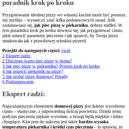
poradnik krok po kroku
Przygotowanie idealnej pizzy we własnej kuchni może być prostsze,
niż myślisz – wystarczy znać kilka podstawowych zasad. Jeśli
zastanawiasz się,
jak piec pizzę w piekarniku
, dobrze trafiłeś. W
tym poradniku krok po kroku dowiesz się, jak przygotować ciasto,
jakie ustawić parametry pieczenia i jak sprawić, by Twoja pizza
smakowała jak z prawdziwej włoskiej pizzerii.
Przejdź do następnych części:
zwiń
1
Ekspert radzi:
2
Dlaczego warto piec pizzę w domu?
3
Jak piec pizzę w piekarniku? Przepis krok po kroku
4
Jak ustawić piekarnik na pizzę?
5
Jak zrobić pizzę domową? Porady
6
Podsumowanie
Ekspert radzi:
Najważniejszym elementem
domowej pizzy
jest dobrze wyrobione
ciasto – elastyczne, z odpowiednią ilością powietrza. Dzięki temu
podczas pieczenia pięknie wyrośnie, a brzegi będą miękkie i lekko
chrupiące. Kluczem do sukcesu jest także
bardzo wysoka
temperatura piekarnika i krótki czas pieczenia
– to sprawia, że