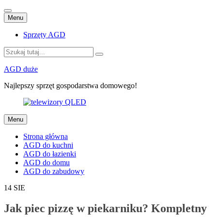
Przejdź
Menu
do
treści
Sprzęty AGD
Szukaj:
AGD duże
Najlepszy sprzęt gospodarstwa domowego!
Przejdź
Menu
do
treści
Strona główna
AGD do kuchni
AGD do łazienki
AGD do domu
AGD do zabudowy
14
SIE
Jak piec pizzę w piekarniku? Kompletny