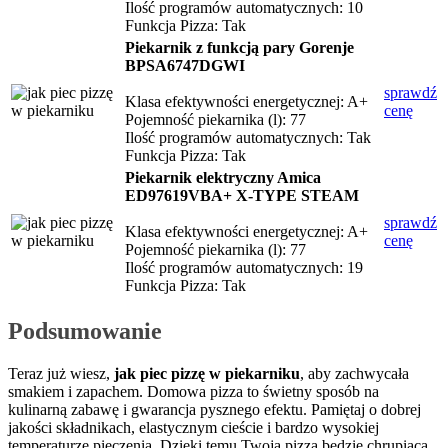
Ilość programów automatycznych: 10
Funkcja Pizza: Tak
Piekarnik z funkcją pary Gorenje
BPSA6747DGWI
sprawdź
Klasa efektywności energetycznej: A+
cenę
Pojemność piekarnika (l): 77
Ilość programów automatycznych: Tak
Funkcja Pizza: Tak
Piekarnik elektryczny Amica
ED97619VBA+ X-TYPE STEAM
sprawdź
Klasa efektywności energetycznej: A+
cenę
Pojemność piekarnika (l): 77
Ilość programów automatycznych: 19
Funkcja Pizza: Tak
Podsumowanie
Teraz już wiesz,
jak piec pizzę w piekarniku
, aby zachwycała
smakiem i zapachem. Domowa pizza to świetny sposób na
kulinarną zabawę i gwarancja pysznego efektu. Pamiętaj o dobrej
jakości składnikach, elastycznym cieście i bardzo wysokiej
temperaturze pieczenia. Dzięki temu Twoja pizza będzie chrupiąca,