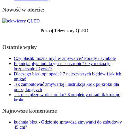
Nowość w ofercie:
Poznaj Telewizory QLED
Ostatnie wpisy
Czy plastik można myć w zmywarce? Porady i symbole
Pęknięta płyta indukcyjna – co zrobić? Czy można jej
bezpiecznie używać?
Dlaczego biszkopt opada? 7 najczęstszych błędów i jak ich
unikać
Jak zamontować zmywarkę? Instrukcja krok po kroku dla
początkujących
Jak piec pizzę w piekarniku? Kompletny poradnik krok po
kroku
Najnowsze komentarze
kuchnia blog
-
Gdzie się sprawdzą zmywarki do zabudowy
45 cm?