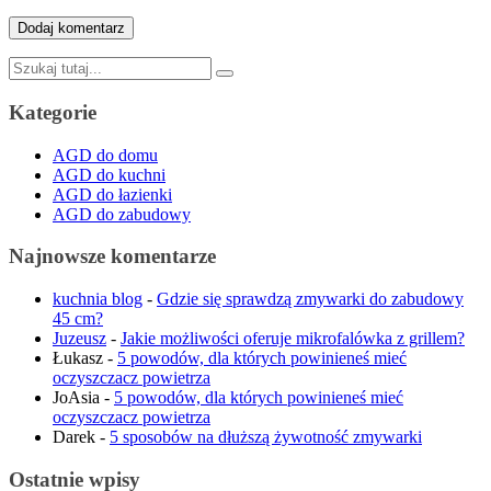
Szukaj:
Kategorie
AGD do domu
AGD do kuchni
AGD do łazienki
AGD do zabudowy
Najnowsze komentarze
kuchnia blog
-
Gdzie się sprawdzą zmywarki do zabudowy
45 cm?
Juzeusz
-
Jakie możliwości oferuje mikrofalówka z grillem?
Łukasz
-
5 powodów, dla których powinieneś mieć
oczyszczacz powietrza
JoAsia
-
5 powodów, dla których powinieneś mieć
oczyszczacz powietrza
Darek
-
5 sposobów na dłuższą żywotność zmywarki
Ostatnie wpisy