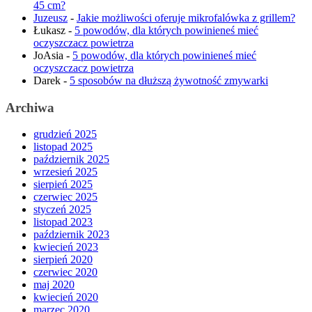
45 cm?
Juzeusz
-
Jakie możliwości oferuje mikrofalówka z grillem?
Łukasz
-
5 powodów, dla których powinieneś mieć
oczyszczacz powietrza
JoAsia
-
5 powodów, dla których powinieneś mieć
oczyszczacz powietrza
Darek
-
5 sposobów na dłuższą żywotność zmywarki
Archiwa
grudzień 2025
listopad 2025
październik 2025
wrzesień 2025
sierpień 2025
czerwiec 2025
styczeń 2025
listopad 2023
październik 2023
kwiecień 2023
sierpień 2020
czerwiec 2020
maj 2020
kwiecień 2020
marzec 2020