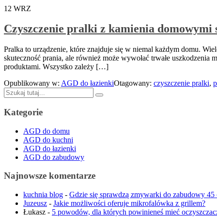
12
WRZ
Czyszczenie pralki z kamienia domowymi
Pralka to urządzenie, które znajduje się w niemal każdym domu. Wi
skuteczność prania, ale również może wywołać trwałe uszkodzenia 
produktami. Wszystko zależy […]
Opublikowany w:
AGD do łazienki
Otagowany:
czyszczenie pralki
,
p
Szukaj:
Kategorie
AGD do domu
AGD do kuchni
AGD do łazienki
AGD do zabudowy
Najnowsze komentarze
kuchnia blog
-
Gdzie się sprawdzą zmywarki do zabudowy 45
Juzeusz
-
Jakie możliwości oferuje mikrofalówka z grillem?
Łukasz
-
5 powodów, dla których powinieneś mieć oczyszczac