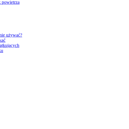
 powietrza
znie używać?
kać
ątkujących
ku