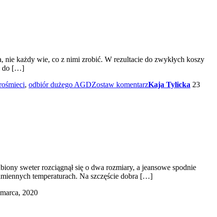
, nie każdy wie, co z nimi zrobić. W rezultacie do zwykłych koszy
ć do […]
rośmieci
,
odbiór dużego AGD
Zostaw komentarz
Kaja Tylicka
23
biony sweter rozciągnął się o dwa rozmiary, a jeansowe spodnie
dmiennych temperaturach. Na szczęście dobra […]
 marca, 2020