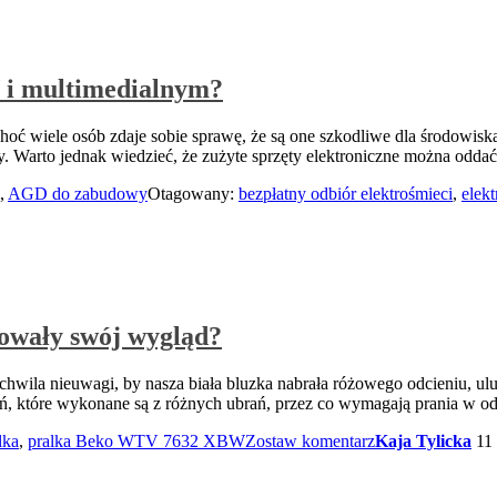
 i multimedialnym?
oć wiele osób zdaje sobie sprawę, że są one szkodliwe dla środowiska
atory. Warto jednak wiedzieć, że zużyte sprzęty elektroniczne można odda
,
AGD do zabudowy
Otagowany:
bezpłatny odbiór elektrośmieci
,
elekt
howały swój wygląd?
hwila nieuwagi, by nasza biała bluzka nabrała różowego odcieniu, ulu
, które wykonane są z różnych ubrań, przez co wymagają prania w o
lka
,
pralka Beko WTV 7632 XBW
Zostaw komentarz
Kaja Tylicka
11