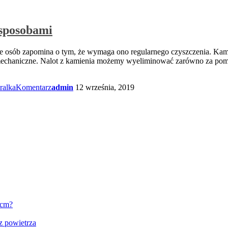
 sposobami
ele osób zapomina o tym, że wymaga ono regularnego czyszczenia. Kam
mechaniczne. Nalot z kamienia możemy wyeliminować zarówno za pomo
ralka
Komentarz
admin
12 września, 2019
 cm?
z powietrza