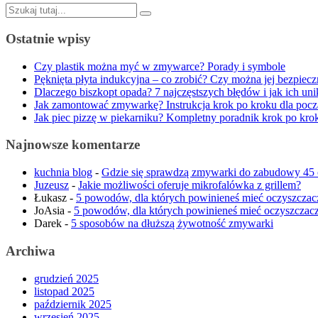
Szukaj:
Ostatnie wpisy
Czy plastik można myć w zmywarce? Porady i symbole
Pęknięta płyta indukcyjna – co zrobić? Czy można jej bezpiec
Dlaczego biszkopt opada? 7 najczęstszych błędów i jak ich uni
Jak zamontować zmywarkę? Instrukcja krok po kroku dla pocz
Jak piec pizzę w piekarniku? Kompletny poradnik krok po kro
Najnowsze komentarze
kuchnia blog
-
Gdzie się sprawdzą zmywarki do zabudowy 45
Juzeusz
-
Jakie możliwości oferuje mikrofalówka z grillem?
Łukasz
-
5 powodów, dla których powinieneś mieć oczyszczac
JoAsia
-
5 powodów, dla których powinieneś mieć oczyszczacz
Darek
-
5 sposobów na dłuższą żywotność zmywarki
Archiwa
grudzień 2025
listopad 2025
październik 2025
wrzesień 2025