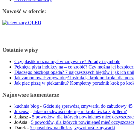
Nowość w ofercie:
Ostatnie wpisy
Czy plastik można myć w zmywarce? Porady i symbole
Pęknięta płyta indukcyjna – co zrobić? Czy można jej bezpiec
Dlaczego biszkopt opada? 7 najczęstszych błędów i jak ich uni
Jak zamontować zmywarkę? Instrukcja krok po kroku dla pocz
Jak piec pizzę w piekarniku? Kompletny poradnik krok po kro
Najnowsze komentarze
kuchnia blog
-
Gdzie się sprawdzą zmywarki do zabudowy 45
Juzeusz
-
Jakie możliwości oferuje mikrofalówka z grillem?
Łukasz
-
5 powodów, dla których powinieneś mieć oczyszczac
JoAsia
-
5 powodów, dla których powinieneś mieć oczyszczacz
Darek
-
5 sposobów na dłuższą żywotność zmywarki