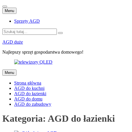
Przejdź
Menu
do
treści
Sprzęty AGD
Szukaj:
AGD duże
Najlepszy sprzęt gospodarstwa domowego!
Przejdź
Menu
do
treści
Strona główna
AGD do kuchni
AGD do łazienki
AGD do domu
AGD do zabudowy
Kategoria:
AGD do łazienki