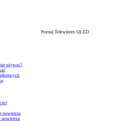
Poznaj Telewizory QLED
znie używać?
kać
ątkujących
ku
 cm?
z powietrza
 powietrza