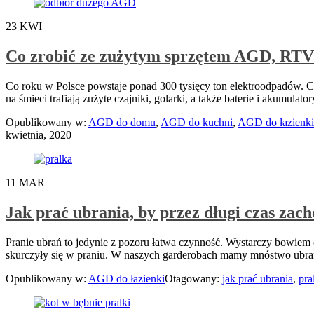
23
KWI
Co zrobić ze zużytym sprzętem AGD, RTV
Co roku w Polsce powstaje ponad 300 tysięcy ton elektroodpadów. Ch
na śmieci trafiają zużyte czajniki, golarki, a także baterie i akumul
Opublikowany w:
AGD do domu
,
AGD do kuchni
,
AGD do łazienki
kwietnia, 2020
11
MAR
Jak prać ubrania, by przez długi czas zac
Pranie ubrań to jedynie z pozoru łatwa czynność. Wystarczy bowiem c
skurczyły się w praniu. W naszych garderobach mamy mnóstwo ubrań
Opublikowany w:
AGD do łazienki
Otagowany:
jak prać ubrania
,
pra