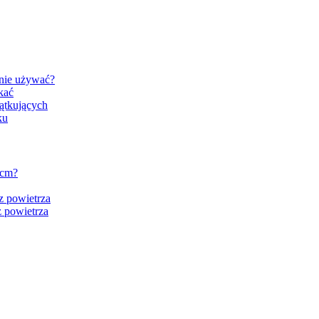
znie używać?
kać
ątkujących
ku
 cm?
z powietrza
 powietrza