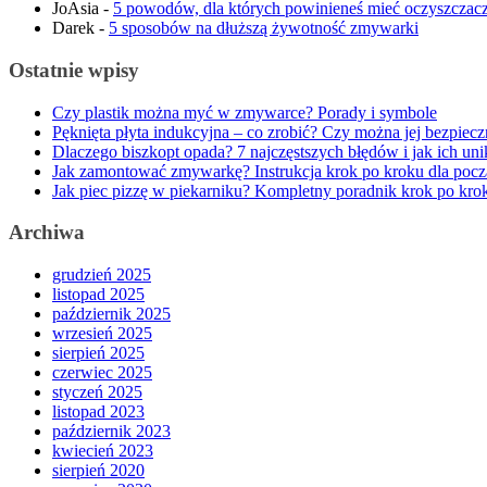
JoAsia
-
5 powodów, dla których powinieneś mieć oczyszczacz
Darek
-
5 sposobów na dłuższą żywotność zmywarki
Ostatnie wpisy
Czy plastik można myć w zmywarce? Porady i symbole
Pęknięta płyta indukcyjna – co zrobić? Czy można jej bezpiec
Dlaczego biszkopt opada? 7 najczęstszych błędów i jak ich uni
Jak zamontować zmywarkę? Instrukcja krok po kroku dla pocz
Jak piec pizzę w piekarniku? Kompletny poradnik krok po kro
Archiwa
grudzień 2025
listopad 2025
październik 2025
wrzesień 2025
sierpień 2025
czerwiec 2025
styczeń 2025
listopad 2023
październik 2023
kwiecień 2023
sierpień 2020