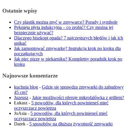
Ostatnie wpisy
Czy plastik można myć w zmywarce? Porady i symbole
Pęknięta płyta indukcyjna – co zrobić? Czy można jej
bezpiecznie używać?
Dlaczego biszkopt opada? 7 najczęstszych błędów i jak ich
unikać
Jak zamontować zmywarkę? Instrukcja krok po kroku dla
początkujących
Jak piec pizzę w piekarniku? Kompletny poradnik krok po
kroku
Najnowsze komentarze
kuchnia blog
-
Gdzie się sprawdzą zmywarki do zabudowy
45 cm?
Juzeusz
-
Jakie możliwości oferuje mikrofalówka z grillem?
Łukasz
-
5 powodów, dla których powinieneś mieć
oczyszczacz powietrza
JoAsia
-
5 powodów, dla których powinieneś mieć
oczyszczacz powietrza
Darek
-
5 sposobów na dłuższą żywotność zmywarki