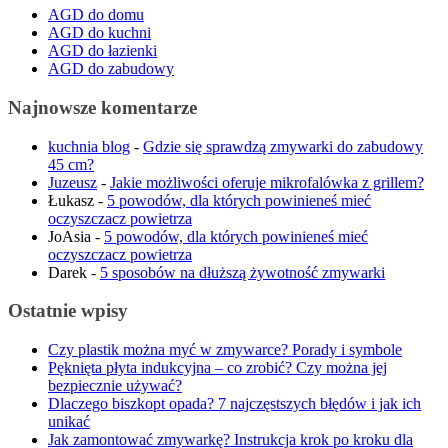
AGD do domu
AGD do kuchni
AGD do łazienki
AGD do zabudowy
Najnowsze komentarze
kuchnia blog
-
Gdzie się sprawdzą zmywarki do zabudowy
45 cm?
Juzeusz
-
Jakie możliwości oferuje mikrofalówka z grillem?
Łukasz
-
5 powodów, dla których powinieneś mieć
oczyszczacz powietrza
JoAsia
-
5 powodów, dla których powinieneś mieć
oczyszczacz powietrza
Darek
-
5 sposobów na dłuższą żywotność zmywarki
Ostatnie wpisy
Czy plastik można myć w zmywarce? Porady i symbole
Pęknięta płyta indukcyjna – co zrobić? Czy można jej
bezpiecznie używać?
Dlaczego biszkopt opada? 7 najczęstszych błędów i jak ich
unikać
Jak zamontować zmywarkę? Instrukcja krok po kroku dla