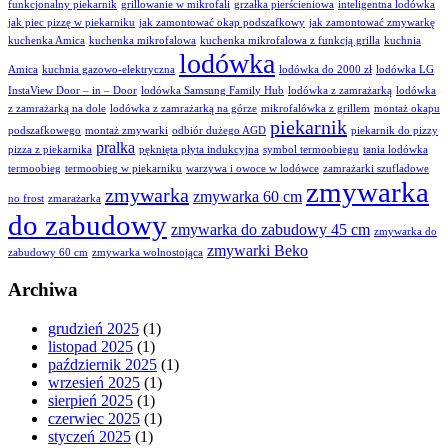
funkcjonalny piekarnik
grillowanie w mikrofali
grzałka pierścieniowa
inteligentna lodówka
jak piec pizzę w piekarniku
jak zamontować okap podszafkowy
jak zamontować zmywarkę
kuchenka Amica
kuchenka mikrofalowa
kuchenka mikrofalowa z funkcją grilla
kuchnia
lodówka
Amica
kuchnia gazowo-elektryczna
lodówka do 2000 zł
lodówka LG
InstaView Door – in – Door
lodówka Samsung Family Hub
lodówka z zamrażarką
lodówka
z zamrażarką na dole
lodówka z zamrażarką na górze
mikrofalówka z grillem
montaż okapu
piekarnik
podszafkowego
montaż zmywarki
odbiór dużego AGD
piekarnik do pizzy
pralka
pizza z piekarnika
pęknięta płyta indukcyjna
symbol termoobiegu
tania lodówka
termoobieg
termoobieg w piekarniku
warzywa i owoce w lodówce
zamrażarki szufladowe
zmywarka
zmywarka
zmywarka 60 cm
no frost
zmarażarka
do zabudowy
zmywarka do zabudowy 45 cm
zmywarka do
zmywarki Beko
zabudowy 60 cm
zmywarka wolnostojąca
Archiwa
grudzień 2025
(1)
listopad 2025
(1)
październik 2025
(1)
wrzesień 2025
(1)
sierpień 2025
(1)
czerwiec 2025
(1)
styczeń 2025
(1)