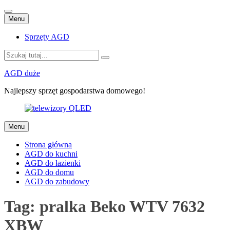
Przejdź
Menu
do
treści
Sprzęty AGD
Szukaj:
AGD duże
Najlepszy sprzęt gospodarstwa domowego!
Przejdź
Menu
do
treści
Strona główna
AGD do kuchni
AGD do łazienki
AGD do domu
AGD do zabudowy
Tag:
pralka Beko WTV 7632
XBW