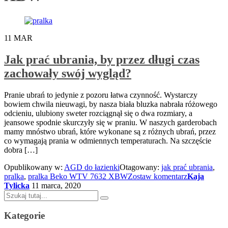
11
MAR
Jak prać ubrania, by przez długi czas
zachowały swój wygląd?
Pranie ubrań to jedynie z pozoru łatwa czynność. Wystarczy
bowiem chwila nieuwagi, by nasza biała bluzka nabrała różowego
odcieniu, ulubiony sweter rozciągnął się o dwa rozmiary, a
jeansowe spodnie skurczyły się w praniu. W naszych garderobach
mamy mnóstwo ubrań, które wykonane są z różnych ubrań, przez
co wymagają prania w odmiennych temperaturach. Na szczęście
dobra […]
Opublikowany w:
AGD do łazienki
Otagowany:
jak prać ubrania
,
pralka
,
pralka Beko WTV 7632 XBW
Zostaw komentarz
Kaja
Tylicka
11 marca, 2020
Szukaj:
Kategorie