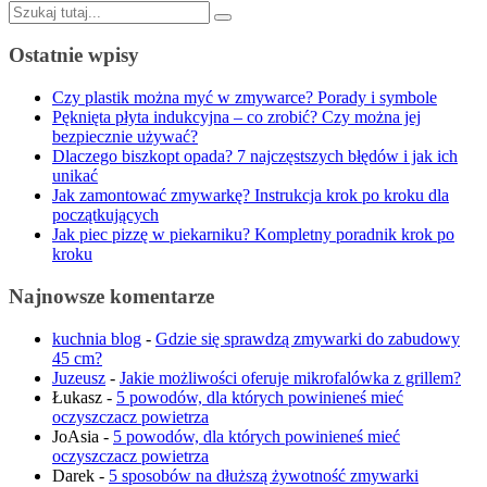
Szukaj:
Ostatnie wpisy
Czy plastik można myć w zmywarce? Porady i symbole
Pęknięta płyta indukcyjna – co zrobić? Czy można jej
bezpiecznie używać?
Dlaczego biszkopt opada? 7 najczęstszych błędów i jak ich
unikać
Jak zamontować zmywarkę? Instrukcja krok po kroku dla
początkujących
Jak piec pizzę w piekarniku? Kompletny poradnik krok po
kroku
Najnowsze komentarze
kuchnia blog
-
Gdzie się sprawdzą zmywarki do zabudowy
45 cm?
Juzeusz
-
Jakie możliwości oferuje mikrofalówka z grillem?
Łukasz
-
5 powodów, dla których powinieneś mieć
oczyszczacz powietrza
JoAsia
-
5 powodów, dla których powinieneś mieć
oczyszczacz powietrza
Darek
-
5 sposobów na dłuższą żywotność zmywarki