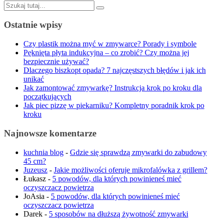
Szukaj:
Ostatnie wpisy
Czy plastik można myć w zmywarce? Porady i symbole
Pęknięta płyta indukcyjna – co zrobić? Czy można jej
bezpiecznie używać?
Dlaczego biszkopt opada? 7 najczęstszych błędów i jak ich
unikać
Jak zamontować zmywarkę? Instrukcja krok po kroku dla
początkujących
Jak piec pizzę w piekarniku? Kompletny poradnik krok po
kroku
Najnowsze komentarze
kuchnia blog
-
Gdzie się sprawdzą zmywarki do zabudowy
45 cm?
Juzeusz
-
Jakie możliwości oferuje mikrofalówka z grillem?
Łukasz
-
5 powodów, dla których powinieneś mieć
oczyszczacz powietrza
JoAsia
-
5 powodów, dla których powinieneś mieć
oczyszczacz powietrza
Darek
-
5 sposobów na dłuższą żywotność zmywarki