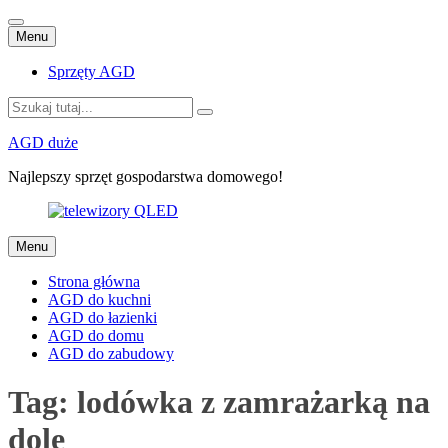
Przejdź
Menu
do
treści
Sprzęty AGD
Szukaj:
AGD duże
Najlepszy sprzęt gospodarstwa domowego!
Przejdź
Menu
do
treści
Strona główna
AGD do kuchni
AGD do łazienki
AGD do domu
AGD do zabudowy
Tag:
lodówka z zamrażarką na
dole