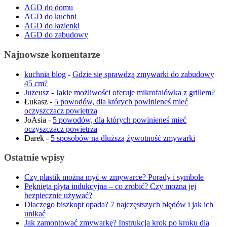
AGD do domu
AGD do kuchni
AGD do łazienki
AGD do zabudowy
Najnowsze komentarze
kuchnia blog
-
Gdzie się sprawdzą zmywarki do zabudowy
45 cm?
Juzeusz
-
Jakie możliwości oferuje mikrofalówka z grillem?
Łukasz
-
5 powodów, dla których powinieneś mieć
oczyszczacz powietrza
JoAsia
-
5 powodów, dla których powinieneś mieć
oczyszczacz powietrza
Darek
-
5 sposobów na dłuższą żywotność zmywarki
Ostatnie wpisy
Czy plastik można myć w zmywarce? Porady i symbole
Pęknięta płyta indukcyjna – co zrobić? Czy można jej
bezpiecznie używać?
Dlaczego biszkopt opada? 7 najczęstszych błędów i jak ich
unikać
Jak zamontować zmywarkę? Instrukcja krok po kroku dla