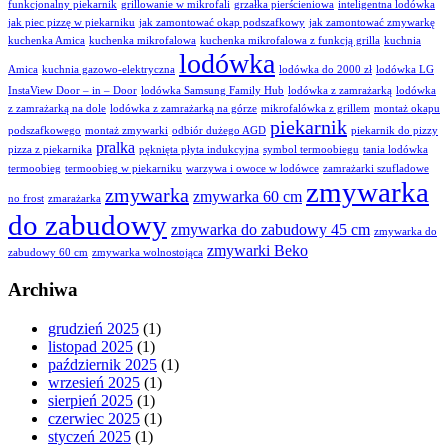
funkcjonalny piekarnik
grillowanie w mikrofali
grzałka pierścieniowa
inteligentna lodówka
jak piec pizzę w piekarniku
jak zamontować okap podszafkowy
jak zamontować zmywarkę
kuchenka Amica
kuchenka mikrofalowa
kuchenka mikrofalowa z funkcją grilla
kuchnia
lodówka
Amica
kuchnia gazowo-elektryczna
lodówka do 2000 zł
lodówka LG
InstaView Door – in – Door
lodówka Samsung Family Hub
lodówka z zamrażarką
lodówka
z zamrażarką na dole
lodówka z zamrażarką na górze
mikrofalówka z grillem
montaż okapu
piekarnik
podszafkowego
montaż zmywarki
odbiór dużego AGD
piekarnik do pizzy
pralka
pizza z piekarnika
pęknięta płyta indukcyjna
symbol termoobiegu
tania lodówka
termoobieg
termoobieg w piekarniku
warzywa i owoce w lodówce
zamrażarki szufladowe
zmywarka
zmywarka
zmywarka 60 cm
no frost
zmarażarka
do zabudowy
zmywarka do zabudowy 45 cm
zmywarka do
zmywarki Beko
zabudowy 60 cm
zmywarka wolnostojąca
Archiwa
grudzień 2025
(1)
listopad 2025
(1)
październik 2025
(1)
wrzesień 2025
(1)
sierpień 2025
(1)
czerwiec 2025
(1)
styczeń 2025
(1)