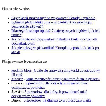
Ostatnie wpisy
Czy plastik można myć w zmywarce? Porady i symbole
Pęknięta płyta indukcyjna – co zrobić? Czy można jej
bezpiecznie używać?
Dlaczego biszkopt opada? 7 najczęstszych błędów i jak ich
unikać
Jak zamontować zmywarkę? Instrukcja krok po kroku dla
początkujących
Jak piec pizzę w piekarniku? Kompletny poradnik krok po
kroku
Najnowsze komentarze
kuchnia blog
-
Gdzie się sprawdzą zmywarki do zabudowy
45 cm?
Juzeusz
-
Jakie możliwości oferuje mikrofalówka z grillem?
Łukasz
-
5 powodów, dla których powinieneś mieć
oczyszczacz powietrza
JoAsia
-
5 powodów, dla których powinieneś mieć
oczyszczacz powietrza
Darek
-
5 sposobów na dłuższą żywotność zmywarki