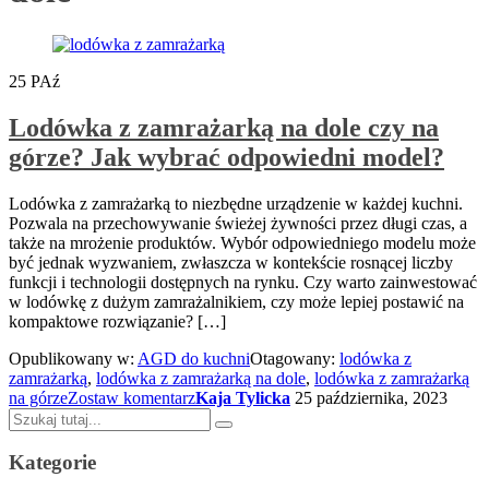
25
PAź
Lodówka z zamrażarką na dole czy na
górze? Jak wybrać odpowiedni model?
Lodówka z zamrażarką to niezbędne urządzenie w każdej kuchni.
Pozwala na przechowywanie świeżej żywności przez długi czas, a
także na mrożenie produktów. Wybór odpowiedniego modelu może
być jednak wyzwaniem, zwłaszcza w kontekście rosnącej liczby
funkcji i technologii dostępnych na rynku. Czy warto zainwestować
w lodówkę z dużym zamrażalnikiem, czy może lepiej postawić na
kompaktowe rozwiązanie? […]
Opublikowany w:
AGD do kuchni
Otagowany:
lodówka z
zamrażarką
,
lodówka z zamrażarką na dole
,
lodówka z zamrażarką
na górze
Zostaw komentarz
Kaja Tylicka
25 października, 2023
Szukaj:
Kategorie