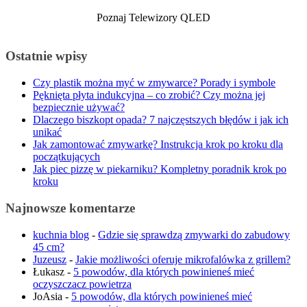
Poznaj Telewizory QLED
Ostatnie wpisy
Czy plastik można myć w zmywarce? Porady i symbole
Pęknięta płyta indukcyjna – co zrobić? Czy można jej
bezpiecznie używać?
Dlaczego biszkopt opada? 7 najczęstszych błędów i jak ich
unikać
Jak zamontować zmywarkę? Instrukcja krok po kroku dla
początkujących
Jak piec pizzę w piekarniku? Kompletny poradnik krok po
kroku
Najnowsze komentarze
kuchnia blog
-
Gdzie się sprawdzą zmywarki do zabudowy
45 cm?
Juzeusz
-
Jakie możliwości oferuje mikrofalówka z grillem?
Łukasz
-
5 powodów, dla których powinieneś mieć
oczyszczacz powietrza
JoAsia
-
5 powodów, dla których powinieneś mieć