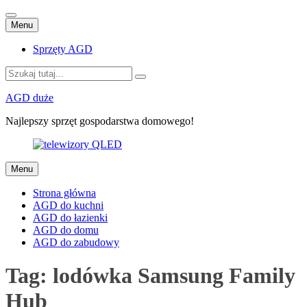
Przejdź
Menu
do
treści
Sprzęty AGD
Szukaj:
AGD duże
Najlepszy sprzęt gospodarstwa domowego!
Przejdź
Menu
do
treści
Strona główna
AGD do kuchni
AGD do łazienki
AGD do domu
AGD do zabudowy
Tag:
lodówka Samsung Family
Hub