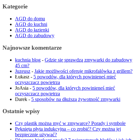
Kategorie
AGD do domu
AGD do kuchni
AGD do łazienki
AGD do zabudowy
Najnowsze komentarze
kuchnia blog
-
Gdzie się sprawdzą zmywarki do zabudowy
45 cm?
Juzeusz
-
Jakie możliwości oferuje mikrofalówka z grillem?
Łukasz
-
5 powodów, dla których powinieneś mieć
oczyszczacz powietrza
JoAsia
-
5 powodów, dla których powinieneś mieć
oczyszczacz powietrza
Darek
-
5 sposobów na dłuższą żywotność zmywarki
Ostatnie wpisy
Czy plastik można myć w zmywarce? Porady i symbole
Pęknięta płyta indukcyjna – co zrobić? Czy można jej
bezpiecznie używać?