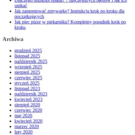
Dlaczego biszkopt opada? 7 najczęstszych błędów i jak ich
unikać
Jak zamontować zmywarkę? Instrukcja krok po kroku dla
początkujących
Jak piec pizzę w piekarniku? Kompletny poradnik krok po
kroku
Archiwa
grudzień 2025
listopad 2025
październik 2025
wrzesień 2025
sierpień 2025
czerwiec 2025
styczeń 2025
listopad 2023
październik 2023
kwiecień 2023
sierpień 2020
czerwiec 2020
maj 2020
kwiecień 2020
marzec 2020
luty 2020