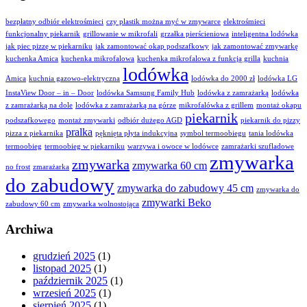
bezpłatny odbiór elektrośmieci
czy plastik można myć w zmywarce
elektrośmieci
funkcjonalny piekarnik
grillowanie w mikrofali
grzałka pierścieniowa
inteligentna lodówka
jak piec pizzę w piekarniku
jak zamontować okap podszafkowy
jak zamontować zmywarkę
kuchenka Amica
kuchenka mikrofalowa
kuchenka mikrofalowa z funkcją grilla
kuchnia
lodówka
Amica
kuchnia gazowo-elektryczna
lodówka do 2000 zł
lodówka LG
InstaView Door – in – Door
lodówka Samsung Family Hub
lodówka z zamrażarką
lodówka
z zamrażarką na dole
lodówka z zamrażarką na górze
mikrofalówka z grillem
montaż okapu
piekarnik
podszafkowego
montaż zmywarki
odbiór dużego AGD
piekarnik do pizzy
pralka
pizza z piekarnika
pęknięta płyta indukcyjna
symbol termoobiegu
tania lodówka
termoobieg
termoobieg w piekarniku
warzywa i owoce w lodówce
zamrażarki szufladowe
zmywarka
zmywarka
zmywarka 60 cm
no frost
zmarażarka
do zabudowy
zmywarka do zabudowy 45 cm
zmywarka do
zmywarki Beko
zabudowy 60 cm
zmywarka wolnostojąca
Archiwa
grudzień 2025
(1)
listopad 2025
(1)
październik 2025
(1)
wrzesień 2025
(1)
sierpień 2025
(1)