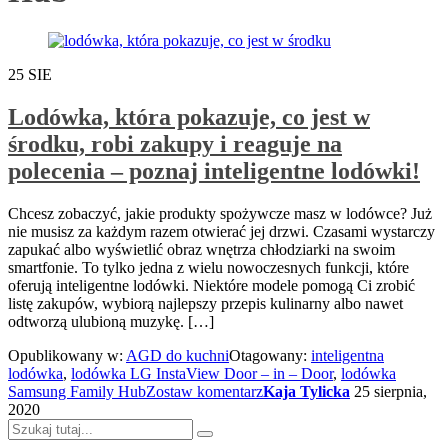
25
SIE
Lodówka, która pokazuje, co jest w
środku, robi zakupy i reaguje na
polecenia – poznaj inteligentne lodówki!
Chcesz zobaczyć, jakie produkty spożywcze masz w lodówce? Już
nie musisz za każdym razem otwierać jej drzwi. Czasami wystarczy
zapukać albo wyświetlić obraz wnętrza chłodziarki na swoim
smartfonie. To tylko jedna z wielu nowoczesnych funkcji, które
oferują inteligentne lodówki. Niektóre modele pomogą Ci zrobić
listę zakupów, wybiorą najlepszy przepis kulinarny albo nawet
odtworzą ulubioną muzykę. […]
Opublikowany w:
AGD do kuchni
Otagowany:
inteligentna
lodówka
,
lodówka LG InstaView Door – in – Door
,
lodówka
Samsung Family Hub
Zostaw komentarz
Kaja Tylicka
25 sierpnia,
2020
Szukaj: