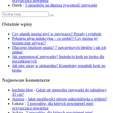
oczyszczacz powietrza
Darek
-
5 sposobów na dłuższą żywotność zmywarki
Szukaj:
Ostatnie wpisy
Czy plastik można myć w zmywarce? Porady i symbole
Pęknięta płyta indukcyjna – co zrobić? Czy można jej
bezpiecznie używać?
Dlaczego biszkopt opada? 7 najczęstszych błędów i jak ich
unikać
Jak zamontować zmywarkę? Instrukcja krok po kroku dla
początkujących
Jak piec pizzę w piekarniku? Kompletny poradnik krok po
kroku
Najnowsze komentarze
kuchnia blog
-
Gdzie się sprawdzą zmywarki do zabudowy
45 cm?
Juzeusz
-
Jakie możliwości oferuje mikrofalówka z grillem?
Łukasz
-
5 powodów, dla których powinieneś mieć
oczyszczacz powietrza
JoAsia
-
5 powodów, dla których powinieneś mieć