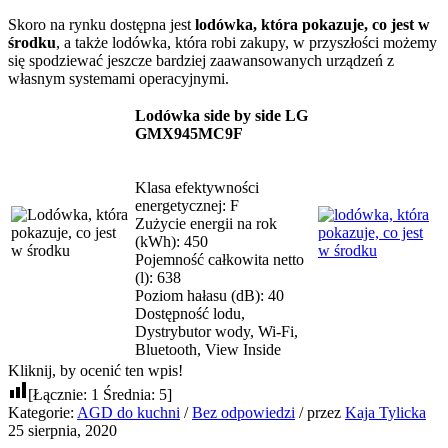
Skoro na rynku dostępna jest
lodówka, która pokazuje, co jest w
środku
, a także lodówka, która robi zakupy, w przyszłości możemy
się spodziewać jeszcze bardziej zaawansowanych urządzeń z
własnym systemami operacyjnymi.
Lodówka side by side LG
GMX945MC9F
Klasa efektywności
energetycznej: F
Zużycie energii na rok
(kWh): 450
Pojemność całkowita netto
(l): 638
Poziom hałasu (dB): 40
Dostępność lodu,
Dystrybutor wody, Wi-Fi,
Bluetooth, View Inside
Kliknij, by ocenić ten wpis!
[Łącznie:
1
Średnia:
5
]
Kategorie:
AGD do kuchni
/
Bez odpowiedzi
/
przez
Kaja Tylicka
25 sierpnia, 2020