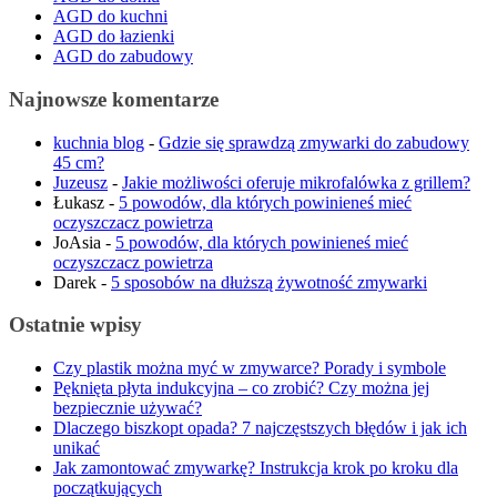
AGD do kuchni
AGD do łazienki
AGD do zabudowy
Najnowsze komentarze
kuchnia blog
-
Gdzie się sprawdzą zmywarki do zabudowy
45 cm?
Juzeusz
-
Jakie możliwości oferuje mikrofalówka z grillem?
Łukasz
-
5 powodów, dla których powinieneś mieć
oczyszczacz powietrza
JoAsia
-
5 powodów, dla których powinieneś mieć
oczyszczacz powietrza
Darek
-
5 sposobów na dłuższą żywotność zmywarki
Ostatnie wpisy
Czy plastik można myć w zmywarce? Porady i symbole
Pęknięta płyta indukcyjna – co zrobić? Czy można jej
bezpiecznie używać?
Dlaczego biszkopt opada? 7 najczęstszych błędów i jak ich
unikać
Jak zamontować zmywarkę? Instrukcja krok po kroku dla
początkujących