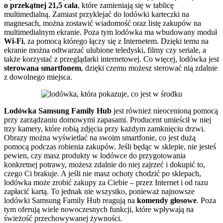
o przekątnej 21,5 cala
, które zamieniają się w tablicę
multimedialną. Zamiast przyklejać do lodówki karteczki na
magnesach, można zostawić wiadomość oraz listę zakupów na
multimedialnym ekranie. Poza tym lodówka ma wbudowany moduł
Wi-Fi
, za pomocą którego łączy się z Internetem. Dzięki temu na
ekranie można odtwarzać ulubione teledyski, filmy czy seriale, a
także korzystać z przeglądarki internetowej. Co więcej, lodówka jest
sterowana smartfonem
, dzięki czemu możesz sterować nią zdalnie
z dowolnego miejsca.
Lodówka Samsung Family Hub
jest również nieocenioną pomocą
przy zarządzaniu domowymi zapasami. Producent umieścił w niej
trzy kamery, które robią zdjęcia przy każdym zamknięciu drzwi.
Obrazy można wyświetlać na swoim smartfonie, co jest dużą
pomocą podczas robienia zakupów. Jeśli będąc w sklepie, nie jesteś
pewien, czy masz produkty w lodówce do przygotowania
konkretnej potrawy, możesz zdalnie do niej zajrzeć i dokupić to,
czego Ci brakuje. A jeśli nie masz ochoty chodzić po sklepach,
lodówka może zrobić zakupy za Ciebie – przez Internet i od razu
zapłacić kartą. To jednak nie wszystko, ponieważ najnowsze
lodówki Samsung Family Hub reagują na
komendy głosowe
. Poza
tym oferują wiele nowoczesnych funkcji, które wpływają na
świeżość przechowywanej żywności.