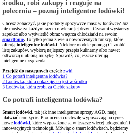
środku, robi zakupy i reaguje na
polecenia – poznaj inteligentne lodówki!
Chcesz zobaczyć, jakie produkty spożywcze masz w lodówce? Już
nie musisz za każdym razem otwierać jej drzwi. Czasami wystarczy
zapukać albo wyświetlić obraz wnętrza chłodziarki na swoim
smartfonie
. To tylko jedna z wielu nowoczesnych funkcji, które
oferują
inteligentne lodówki
. Niektóre modele pomogą Ci zrobić
listę zakupów, wybiorą najlepszy przepis kulinarny albo nawet
odtworzą ulubioną muzykę. Sprawdź, co jeszcze oferują
inteligentne urządzenia.
Przejdź do następnych części:
zwiń
1
Co potrafi inteligentna lodówka?
2
Lodówka, która pokazuje, co jest w środku
3
Lodówka, która zrobi za Ciebie zakupy
Co potrafi inteligentna lodówka?
Smart lodówki
, tak jak inne inteligentne sprzęty AGD, mają
ułatwiać nam życie. Producenci co chwilę wypuszczają na rynek
nowe
lodówki
, które wyposażone są w jeszcze więcej udogodnień i
innowacyjnych technologii. Mówiąc o smart lodówkach, będziemy