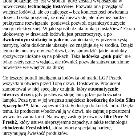
która pokazuje, co jest w środku, gdyż została wyposażona w
nowoczesną
technologię InstaView
. Pozwala ona przeglądać
wnętrze lodówki, ale co najlepsze – bez konieczności otwierania
drzwi. Trzeba przyznać, że dość niezwykłe, ale również bardzo
praktyczne rozwiązanie, ponieważ pozwoli ograniczyć zużycie
energii elektrycznej. W jaki sposób działa funkcja InstaView? Ekran
ulokowany w drzwiach lodówki jest przezroczysty, a po
dwukrotnym stuknięciu palcem
, zamienia się w przezroczystą
matrycę, która doskonale ukazuje, co znajduje się w środku. Dzięki
temu nie musimy otwierać drzwi, aby sprawdzić, jakie produkty
spożywcze ułożone są na półkach. Taka
lodówka „puk puk”
nie
tylko estetycznie wygląda, ale również pozwala zatrzymać zimne
powietrze we wnętrzu na dłużej.
Co jeszcze potrafi inteligentna lodówka od marki LG? Przede
wszystkim otwiera przed Tobą drzwi. Dosłownie. Producent
zamontował w niej specjalny czujnik, który a
utomatycznie
otworzy drzwi
, gdy postawisz stopę tam, gdzie pada światło
lampki. Poza tym w jej wnętrzu znajdziesz
kostkarkę do lodu Slim
Spaceplus™
, która zapewni Ci stały dostęp do kostek lodu. Dzięki
temu, że producent wbudował ją w drzwi, nie zajmuje przestrzeni
wewnątrz zamrażarki. Na uwagę zasługuje również
filtr Pure N
Fresh2
, który usuwa nieprzyjemne zapachy, a także technologia
chłodzenia Freshshield
, która tworzy specjalną barierę,
utrzymującą świeżość produktów.