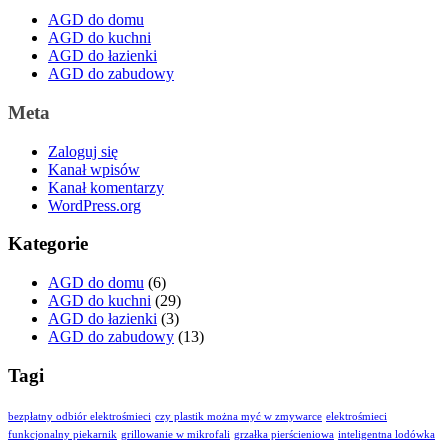
AGD do domu
AGD do kuchni
AGD do łazienki
AGD do zabudowy
Meta
Zaloguj się
Kanał wpisów
Kanał komentarzy
WordPress.org
Kategorie
AGD do domu
(6)
AGD do kuchni
(29)
AGD do łazienki
(3)
AGD do zabudowy
(13)
Tagi
bezpłatny odbiór elektrośmieci
czy plastik można myć w zmywarce
elektrośmieci
funkcjonalny piekarnik
grillowanie w mikrofali
grzałka pierścieniowa
inteligentna lodówka