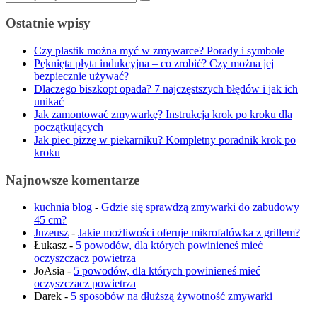
Ostatnie wpisy
Czy plastik można myć w zmywarce? Porady i symbole
Pęknięta płyta indukcyjna – co zrobić? Czy można jej
bezpiecznie używać?
Dlaczego biszkopt opada? 7 najczęstszych błędów i jak ich
unikać
Jak zamontować zmywarkę? Instrukcja krok po kroku dla
początkujących
Jak piec pizzę w piekarniku? Kompletny poradnik krok po
kroku
Najnowsze komentarze
kuchnia blog
-
Gdzie się sprawdzą zmywarki do zabudowy
45 cm?
Juzeusz
-
Jakie możliwości oferuje mikrofalówka z grillem?
Łukasz
-
5 powodów, dla których powinieneś mieć
oczyszczacz powietrza
JoAsia
-
5 powodów, dla których powinieneś mieć
oczyszczacz powietrza
Darek
-
5 sposobów na dłuższą żywotność zmywarki