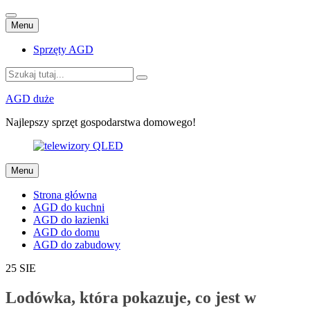
Przejdź
Menu
do
treści
Sprzęty AGD
Szukaj:
AGD duże
Najlepszy sprzęt gospodarstwa domowego!
Przejdź
Menu
do
treści
Strona główna
AGD do kuchni
AGD do łazienki
AGD do domu
AGD do zabudowy
25
SIE
Lodówka, która pokazuje, co jest w