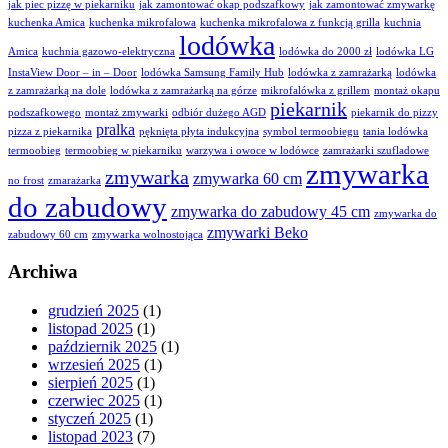
jak piec pizzę w piekarniku
jak zamontować okap podszafkowy
jak zamontować zmywarkę
kuchenka Amica
kuchenka mikrofalowa
kuchenka mikrofalowa z funkcją grilla
kuchnia
lodówka
Amica
kuchnia gazowo-elektryczna
lodówka do 2000 zł
lodówka LG
InstaView Door – in – Door
lodówka Samsung Family Hub
lodówka z zamrażarką
lodówka
z zamrażarką na dole
lodówka z zamrażarką na górze
mikrofalówka z grillem
montaż okapu
piekarnik
podszafkowego
montaż zmywarki
odbiór dużego AGD
piekarnik do pizzy
pralka
pizza z piekarnika
pęknięta płyta indukcyjna
symbol termoobiegu
tania lodówka
termoobieg
termoobieg w piekarniku
warzywa i owoce w lodówce
zamrażarki szufladowe
zmywarka
zmywarka
zmywarka 60 cm
no frost
zmarażarka
do zabudowy
zmywarka do zabudowy 45 cm
zmywarka do
zmywarki Beko
zabudowy 60 cm
zmywarka wolnostojąca
Archiwa
grudzień 2025
(1)
listopad 2025
(1)
październik 2025
(1)
wrzesień 2025
(1)
sierpień 2025
(1)
czerwiec 2025
(1)
styczeń 2025
(1)
listopad 2023
(7)