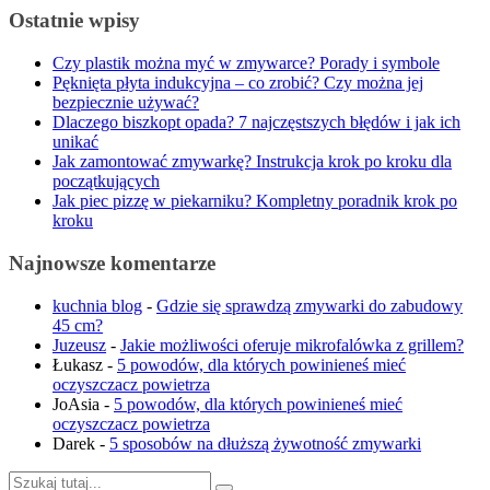
Ostatnie wpisy
Czy plastik można myć w zmywarce? Porady i symbole
Pęknięta płyta indukcyjna – co zrobić? Czy można jej
bezpiecznie używać?
Dlaczego biszkopt opada? 7 najczęstszych błędów i jak ich
unikać
Jak zamontować zmywarkę? Instrukcja krok po kroku dla
początkujących
Jak piec pizzę w piekarniku? Kompletny poradnik krok po
kroku
Najnowsze komentarze
kuchnia blog
-
Gdzie się sprawdzą zmywarki do zabudowy
45 cm?
Juzeusz
-
Jakie możliwości oferuje mikrofalówka z grillem?
Łukasz
-
5 powodów, dla których powinieneś mieć
oczyszczacz powietrza
JoAsia
-
5 powodów, dla których powinieneś mieć
oczyszczacz powietrza
Darek
-
5 sposobów na dłuższą żywotność zmywarki
Szukaj: