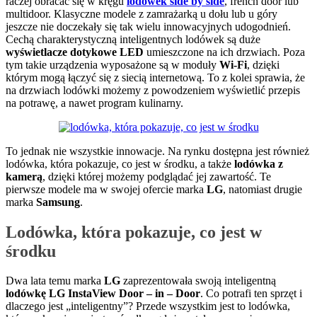
raczej obracać się w kręgu
lodówek side by side
, french door lub
multidoor. Klasyczne modele z zamrażarką u dołu lub u góry
jeszcze nie doczekały się tak wielu innowacyjnych udogodnień.
Cechą charakterystyczną inteligentnych lodówek są duże
wyświetlacze dotykowe LED
umieszczone na ich drzwiach. Poza
tym takie urządzenia wyposażone są w moduły
Wi-Fi
, dzięki
którym mogą łączyć się z siecią internetową. To z kolei sprawia, że
na drzwiach lodówki możemy z powodzeniem wyświetlić przepis
na potrawę, a nawet program kulinarny.
To jednak nie wszystkie innowacje. Na rynku dostępna jest również
lodówka, która pokazuje, co jest w środku, a także
lodówka z
kamerą
, dzięki której możemy podglądać jej zawartość. Te
pierwsze modele ma w swojej ofercie marka
LG
, natomiast drugie
marka
Samsung
.
Lodówka, która pokazuje, co jest w
środku
Dwa lata temu marka
LG
zaprezentowała swoją inteligentną
lodówkę LG InstaView Door – in – Door
. Co potrafi ten sprzęt i
dlaczego jest „inteligentny”? Przede wszystkim jest to lodówka,