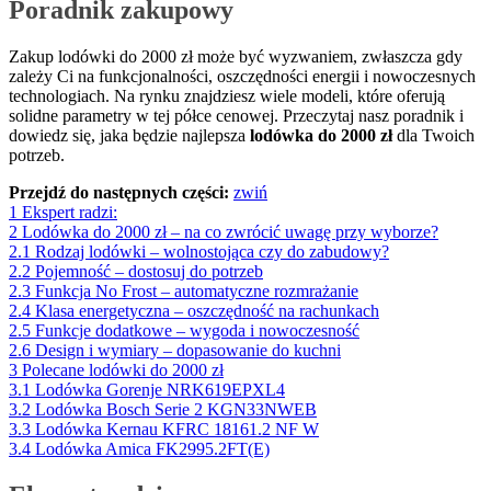
Poradnik zakupowy
Zakup lodówki do 2000 zł może być wyzwaniem, zwłaszcza gdy
zależy Ci na funkcjonalności, oszczędności energii i nowoczesnych
technologiach. Na rynku znajdziesz wiele modeli, które oferują
solidne parametry w tej półce cenowej. Przeczytaj nasz poradnik i
dowiedz się, jaka będzie najlepsza
lodówka do 2000 zł
dla Twoich
potrzeb.
Przejdź do następnych części:
zwiń
1
Ekspert radzi:
2
Lodówka do 2000 zł – na co zwrócić uwagę przy wyborze?
2.1
Rodzaj lodówki – wolnostojąca czy do zabudowy?
2.2
Pojemność – dostosuj do potrzeb
2.3
Funkcja No Frost – automatyczne rozmrażanie
2.4
Klasa energetyczna – oszczędność na rachunkach
2.5
Funkcje dodatkowe – wygoda i nowoczesność
2.6
Design i wymiary – dopasowanie do kuchni
3
Polecane lodówki do 2000 zł
3.1
Lodówka Gorenje NRK619EPXL4
3.2
Lodówka Bosch Serie 2 KGN33NWEB
3.3
Lodówka Kernau KFRC 18161.2 NF W
3.4
Lodówka Amica FK2995.2FT(E)