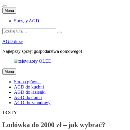
Przejdź
Menu
do
treści
Sprzęty AGD
Szukaj:
AGD duże
Najlepszy sprzęt gospodarstwa domowego!
Przejdź
Menu
do
treści
Strona główna
AGD do kuchni
AGD do łazienki
AGD do domu
AGD do zabudowy
13
STY
Lodówka do 2000 zł – jak wybrać?