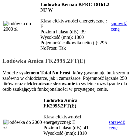
Lodówka Kernau KFRC 18161.2
NF W
Klasa efektywności energetycznej:
sprawdź
E
cenę
Poziom hałasu (dB): 39
Wysokość (mm): 1860
Pojemność całkowita netto (l): 295
NoFrost: Tak
Lodówka Amica FK2995.2FT(E)
Model z
systemem Total No Frost
, który gwarantuje brak szronu
zarówno w chłodziarce, jak i zamrażarce. Pojemność łącznie 250
litrów oraz
elektroniczne sterowanie
to świetne rozwiązanie dla
osób szukających funkcjonalności w przystępnej cenie.
Lodówka Amica
FK2995.2FT(E)
Klasa efektywności
energetycznej: E
sprawdź
Poziom hałasu (dB): 41
cenę
Wysokość (mm): 1810