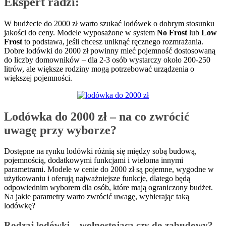
Ekspert radzi:
W budżecie do 2000 zł warto szukać lodówek o dobrym stosunku
jakości do ceny. Modele wyposażone w system
No Frost
lub
Low
Frost
to podstawa, jeśli chcesz uniknąć ręcznego rozmrażania.
Dobre lodówki do 2000 zł powinny mieć pojemność dostosowaną
do liczby domowników – dla 2-3 osób wystarczy około 200-250
litrów, ale większe rodziny mogą potrzebować urządzenia o
większej pojemności.
Lodówka do 2000 zł – na co zwrócić
uwagę przy wyborze?
Dostępne na rynku lodówki różnią się między sobą budową,
pojemnością, dodatkowymi funkcjami i wieloma innymi
parametrami. Modele w cenie do 2000 zł są pojemne, wygodne w
użytkowaniu i oferują najważniejsze funkcje, dlatego będą
odpowiednim wyborem dla osób, które mają ograniczony budżet.
Na jakie parametry warto zwrócić uwagę, wybierając taką
lodówkę?
Rodzaj lodówki – wolnostojąca czy do zabudowy?