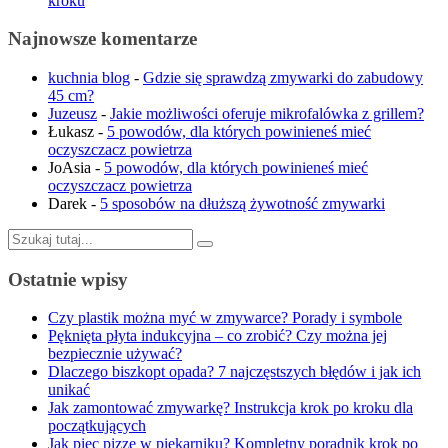
kroku
Najnowsze komentarze
kuchnia blog
-
Gdzie się sprawdzą zmywarki do zabudowy
45 cm?
Juzeusz
-
Jakie możliwości oferuje mikrofalówka z grillem?
Łukasz
-
5 powodów, dla których powinieneś mieć
oczyszczacz powietrza
JoAsia
-
5 powodów, dla których powinieneś mieć
oczyszczacz powietrza
Darek
-
5 sposobów na dłuższą żywotność zmywarki
Szukaj:
Ostatnie wpisy
Czy plastik można myć w zmywarce? Porady i symbole
Pęknięta płyta indukcyjna – co zrobić? Czy można jej
bezpiecznie używać?
Dlaczego biszkopt opada? 7 najczęstszych błędów i jak ich
unikać
Jak zamontować zmywarkę? Instrukcja krok po kroku dla
początkujących
Jak piec pizzę w piekarniku? Kompletny poradnik krok po