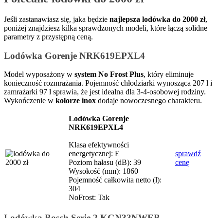
Jeśli zastanawiasz się, jaka będzie
najlepsza lodówka do 2000 zł
,
poniżej znajdziesz kilka sprawdzonych modeli, które łączą solidne
parametry z przystępną ceną.
Lodówka Gorenje NRK619EPXL4
Model wyposażony w
system No Frost Plus
, który eliminuje
konieczność rozmrażania. Pojemność chłodziarki wynosząca 207 l i
zamrażarki 97 l sprawia, że jest idealna dla 3-4-osobowej rodziny.
Wykończenie w
kolorze inox
dodaje nowoczesnego charakteru.
Lodówka Gorenje
NRK619EPXL4
Klasa efektywności
energetycznej: E
sprawdź
Poziom hałasu (dB): 39
cenę
Wysokość (mm): 1860
Pojemność całkowita netto (l):
304
NoFrost: Tak
Lodówka Bosch Serie 2 KGN33NWEB