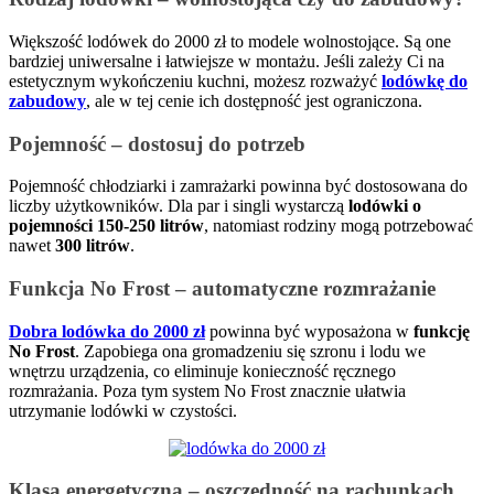
Większość lodówek do 2000 zł to modele wolnostojące. Są one
bardziej uniwersalne i łatwiejsze w montażu. Jeśli zależy Ci na
estetycznym wykończeniu kuchni, możesz rozważyć
lodówkę do
zabudowy
, ale w tej cenie ich dostępność jest ograniczona.
Pojemność – dostosuj do potrzeb
Pojemność chłodziarki i zamrażarki powinna być dostosowana do
liczby użytkowników. Dla par i singli wystarczą
lodówki o
pojemności 150-250 litrów
, natomiast rodziny mogą potrzebować
nawet
300 litrów
.
Funkcja No Frost – automatyczne rozmrażanie
Dobra lodówka do 2000 zł
powinna być wyposażona w
funkcję
No Frost
. Zapobiega ona gromadzeniu się szronu i lodu we
wnętrzu urządzenia, co eliminuje konieczność ręcznego
rozmrażania. Poza tym system No Frost znacznie ułatwia
utrzymanie lodówki w czystości.
Klasa energetyczna – oszczędność na rachunkach