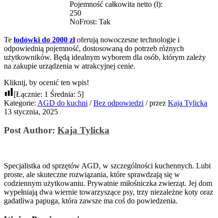
Pojemność całkowita netto (l):
250
NoFrost: Tak
Te
lodówki do 2000 zł
oferują nowoczesne technologie i
odpowiednią pojemność, dostosowaną do potrzeb różnych
użytkowników. Będą idealnym wyborem dla osób, którym zależy
na zakupie urządzenia w atrakcyjnej cenie.
Kliknij, by ocenić ten wpis!
[Łącznie:
1
Średnia:
5
]
Kategorie:
AGD do kuchni
/
Bez odpowiedzi
/
przez
Kaja Tylicka
13 stycznia, 2025
Post Author:
Kaja Tylicka
Specjalistka od sprzętów AGD, w szczególności kuchennych. Lubi
proste, ale skuteczne rozwiązania, które sprawdzają się w
codziennym użytkowaniu. Prywatnie miłośniczka zwierząt. Jej dom
wypełniają dwa wiernie towarzyszące psy, trzy niezależne koty oraz
gadatliwa papuga, która zawsze ma coś do powiedzenia.