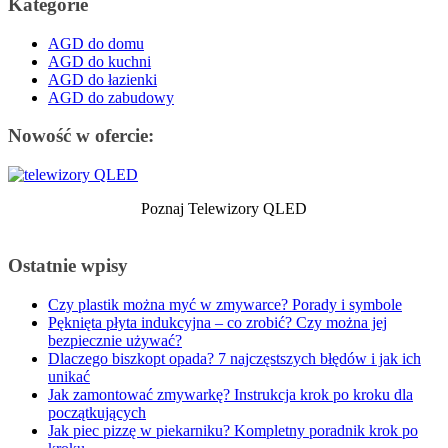
Kategorie
AGD do domu
AGD do kuchni
AGD do łazienki
AGD do zabudowy
Nowość w ofercie:
Poznaj Telewizory QLED
Ostatnie wpisy
Czy plastik można myć w zmywarce? Porady i symbole
Pęknięta płyta indukcyjna – co zrobić? Czy można jej
bezpiecznie używać?
Dlaczego biszkopt opada? 7 najczęstszych błędów i jak ich
unikać
Jak zamontować zmywarkę? Instrukcja krok po kroku dla
początkujących
Jak piec pizzę w piekarniku? Kompletny poradnik krok po