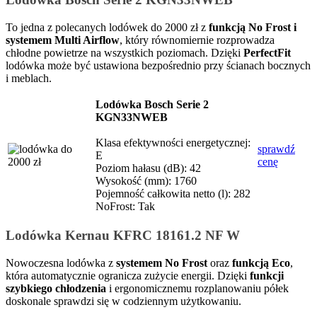
To jedna z polecanych lodówek do 2000 zł z
funkcją No Frost i
systemem Multi Airflow
, który równomiernie rozprowadza
chłodne powietrze na wszystkich poziomach. Dzięki
PerfectFit
lodówka może być ustawiona bezpośrednio przy ścianach bocznych
i meblach.
Lodówka Bosch Serie 2
KGN33NWEB
Klasa efektywności energetycznej:
sprawdź
E
cenę
Poziom hałasu (dB): 42
Wysokość (mm): 1760
Pojemność całkowita netto (l): 282
NoFrost: Tak
Lodówka Kernau KFRC 18161.2 NF W
Nowoczesna lodówka z
systemem No Frost
oraz
funkcją Eco
,
która automatycznie ogranicza zużycie energii. Dzięki
funkcji
szybkiego chłodzenia
i ergonomicznemu rozplanowaniu półek
doskonale sprawdzi się w codziennym użytkowaniu.