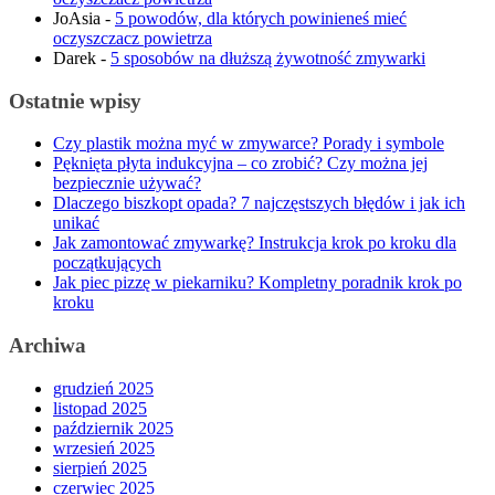
JoAsia
-
5 powodów, dla których powinieneś mieć
oczyszczacz powietrza
Darek
-
5 sposobów na dłuższą żywotność zmywarki
Ostatnie wpisy
Czy plastik można myć w zmywarce? Porady i symbole
Pęknięta płyta indukcyjna – co zrobić? Czy można jej
bezpiecznie używać?
Dlaczego biszkopt opada? 7 najczęstszych błędów i jak ich
unikać
Jak zamontować zmywarkę? Instrukcja krok po kroku dla
początkujących
Jak piec pizzę w piekarniku? Kompletny poradnik krok po
kroku
Archiwa
grudzień 2025
listopad 2025
październik 2025
wrzesień 2025
sierpień 2025
czerwiec 2025