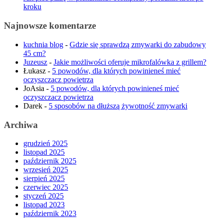
kroku
Najnowsze komentarze
kuchnia blog
-
Gdzie się sprawdzą zmywarki do zabudowy
45 cm?
Juzeusz
-
Jakie możliwości oferuje mikrofalówka z grillem?
Łukasz
-
5 powodów, dla których powinieneś mieć
oczyszczacz powietrza
JoAsia
-
5 powodów, dla których powinieneś mieć
oczyszczacz powietrza
Darek
-
5 sposobów na dłuższą żywotność zmywarki
Archiwa
grudzień 2025
listopad 2025
październik 2025
wrzesień 2025
sierpień 2025
czerwiec 2025
styczeń 2025
listopad 2023
październik 2023