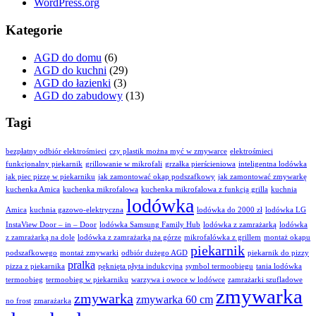
WordPress.org
Kategorie
AGD do domu
(6)
AGD do kuchni
(29)
AGD do łazienki
(3)
AGD do zabudowy
(13)
Tagi
bezpłatny odbiór elektrośmieci
czy plastik można myć w zmywarce
elektrośmieci
funkcjonalny piekarnik
grillowanie w mikrofali
grzałka pierścieniowa
inteligentna lodówka
jak piec pizzę w piekarniku
jak zamontować okap podszafkowy
jak zamontować zmywarkę
kuchenka Amica
kuchenka mikrofalowa
kuchenka mikrofalowa z funkcją grilla
kuchnia
lodówka
Amica
kuchnia gazowo-elektryczna
lodówka do 2000 zł
lodówka LG
InstaView Door – in – Door
lodówka Samsung Family Hub
lodówka z zamrażarką
lodówka
z zamrażarką na dole
lodówka z zamrażarką na górze
mikrofalówka z grillem
montaż okapu
piekarnik
podszafkowego
montaż zmywarki
odbiór dużego AGD
piekarnik do pizzy
pralka
pizza z piekarnika
pęknięta płyta indukcyjna
symbol termoobiegu
tania lodówka
termoobieg
termoobieg w piekarniku
warzywa i owoce w lodówce
zamrażarki szufladowe
zmywarka
zmywarka
zmywarka 60 cm
no frost
zmarażarka