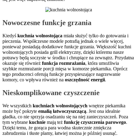
Nowoczesne funkcje grzania
Kiedyś
kuchnia wolnostojąca
miała służyć tylko do gotowania i
pieczenia. Współczesne modele potrafią jednak o wiele więcej,
ponieważ posiadają dodatkowe funkcje grzania. Większość kuchni
wolnostojących posiada grill elektryczny, dzięki któremu nasze
potrawy będą soczyste w środku i chrupiące na zewnątrz. Przydatna
okazuje się również
funkcja rozmrażania
, która umożliwia
szybkie rozmrażanie porcji mięsa w komorze piekarnika. Oprócz
tego producenci oferują funkcje przyspieszające nagrzewanie
komory, co wpływa również na
oszczędność energii
.
Nieskomplikowane czyszczenie
We wszystkich
kuchniach wolnostojących
wnętrze piekarnika
może być pokryte
emalią łatwoczyszczącą
. Jest ona idealnie
gładka, co nie sprzyja osadzaniu się na niej zanieczyszczeń. Poza
tym wybrane
kuchnie
mają też
funkcję czyszczenia parowego
.
Dzięki temu, że gorąca para wodna skutecznie zmiękcza
zabrudzenia i tłuste plamy, łatwiej można je później usunąć.