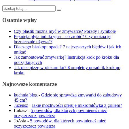
Szukaj:
Ostatnie wpisy
Czy plastik można myć w zmywarce? Porady i symbole
Pęknięta płyta indukcyjna – co zrobić? Czy można jej
bezpiecznie używać?
Dlaczego biszkopt opada? 7 najczęstszych błędów i jak ich
unikać
Jak zamontować zmywarkę? Instrukcja krok po kroku dla
początkujących
Jak piec pizzę w piekarniku? Kompletny poradnik krok po
kroku
Najnowsze komentarze
kuchnia blog
-
Gdzie się sprawdzą zmywarki do zabudowy
45 cm?
Juzeusz
-
Jakie możliwości oferuje mikrofalówka z grillem?
Łukasz
-
5 powodów, dla których powinieneś mieć
oczyszczacz powietrza
JoAsia
-
5 powodów, dla których powinieneś mieć
oczyszczacz powietrza