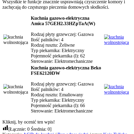
Wszystkie te funkcje znacznie usprawniają czyszczenie komory i
zachęcają do częstszego pieczenia domowych słodkości.
Kuchnia gazowo-elektryczna
Amica 57GEH2.33HZpTaA(W)
Rodzaj płyty grzewczej: Gazowa
Ilość palników: 4
Rodzaj rusztu: Żeliwne
Typ piekarnika: Elektryczny
Pojemność piekarnika (l): 62
Sterowanie: Elektromechaniczne
Kuchnia gazowo-elektryczna Beko
FSE62120DW
Rodzaj płyty grzewczej: Gazowa
Ilość palników: 4
Rodzaj rusztu: Emaliowany
Typ piekarnika: Elektryczny
Pojemność piekarnika (l): 66
Sterowanie: Elektromechaniczne
Kliknij, by ocenić ten wpis!
[Łącznie:
0
Średnia:
0
]