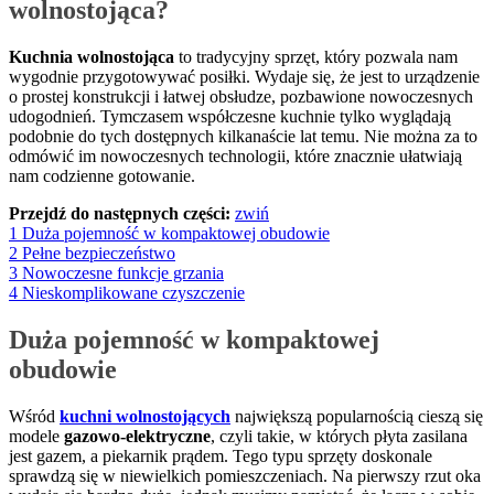
wolnostojąca?
Kuchnia wolnostojąca
to tradycyjny sprzęt, który pozwala nam
wygodnie przygotowywać posiłki. Wydaje się, że jest to urządzenie
o prostej konstrukcji i łatwej obsłudze, pozbawione nowoczesnych
udogodnień. Tymczasem współczesne kuchnie tylko wyglądają
podobnie do tych dostępnych kilkanaście lat temu. Nie można za to
odmówić im nowoczesnych technologii, które znacznie ułatwiają
nam codzienne gotowanie.
Przejdź do następnych części:
zwiń
1
Duża pojemność w kompaktowej obudowie
2
Pełne bezpieczeństwo
3
Nowoczesne funkcje grzania
4
Nieskomplikowane czyszczenie
Duża pojemność w kompaktowej
obudowie
Wśród
kuchni wolnostojących
największą popularnością cieszą się
modele
gazowo-elektryczne
, czyli takie, w których płyta zasilana
jest gazem, a piekarnik prądem. Tego typu sprzęty doskonale
sprawdzą się w niewielkich pomieszczeniach. Na pierwszy rzut oka