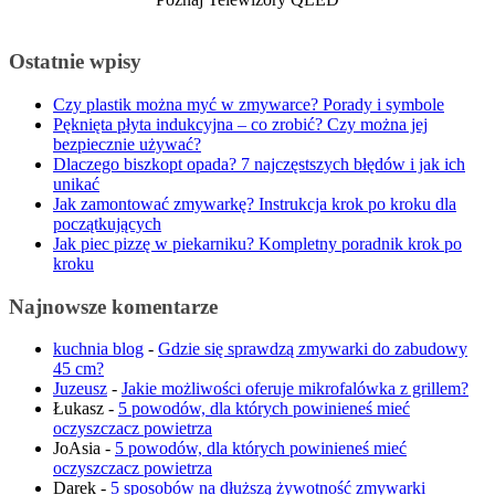
Ostatnie wpisy
Czy plastik można myć w zmywarce? Porady i symbole
Pęknięta płyta indukcyjna – co zrobić? Czy można jej
bezpiecznie używać?
Dlaczego biszkopt opada? 7 najczęstszych błędów i jak ich
unikać
Jak zamontować zmywarkę? Instrukcja krok po kroku dla
początkujących
Jak piec pizzę w piekarniku? Kompletny poradnik krok po
kroku
Najnowsze komentarze
kuchnia blog
-
Gdzie się sprawdzą zmywarki do zabudowy
45 cm?
Juzeusz
-
Jakie możliwości oferuje mikrofalówka z grillem?
Łukasz
-
5 powodów, dla których powinieneś mieć
oczyszczacz powietrza
JoAsia
-
5 powodów, dla których powinieneś mieć
oczyszczacz powietrza
Darek
-
5 sposobów na dłuższą żywotność zmywarki