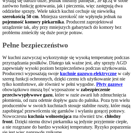
wydają się bardzo duże, jednak musimy pamiętać, że łączą w sobie
zarówno funkcję gotowania, jak i pieczenia, więc zastępują dwa
oddzielne sprzęty. Wiele takich kuchni cechuje się niewielką
szerokością 50 cm
. Mniejsza szerokość nie wpłynęła jednak na
pojemność komory piekarnika
. Producent zaprojektował
urządzenie tak, aby przy mniejszych gabarytach do komory bez
problemu zmieściły się duże porcje potraw.
Pełne bezpieczeństwo
W kuchni zazwyczaj wykorzystuje się wysoką temperaturę podczas
przyrządzania posiłków. Dlatego tak ważne jest, aby sprzęty AGD
zapewniały wysoki poziom bezpieczeństwa podczas użytkowania.
Producenci wyposażają swoje
kuchnie gazowo-elektryczne
w cały
szereg funkcji ochronnych, dzięki czemu ich użytkowanie jest nie
tylko komfortowe, ale również w pełni wygodne.
Płyty gazowe
obowiązkowo muszą być wyposażone w
zabezpieczenie
przeciwwypływowe gazu
, które w razie awarii lub zdmuchnięcia
płomienia, od razu odetnie dopływ gazu do palnika. Poza tym wielu
producentów w swoich kuchniach stosuje stabilne ruszty, które mają
zapobiegać przewróceniu się garnków i wylaniu gorącej potrawy.
Nowoczesna
kuchnia wolnostojąca
ma również tzw.
chłodny
front
. Dzięki niemu drzwi piekarnika są jedynie przyjemnie ciepłe,
a nie rozgrzane do bardzo wysokiej temperatury. Ryzyko poparzenia
się jest więc naprawdę znikome.