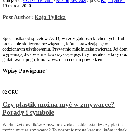
Kategorie:
AGD do kuchni
/
Bez odpowiedzi
/
przez
Kaja Tylicka
19 marca, 2020
Post Author:
Kaja Tylicka
Specjalistka od sprzętów AGD, w szczególności kuchennych. Lubi
proste, ale skuteczne rozwiązania, które sprawdzają się w
codziennym użytkowaniu. Prywatnie miłośniczka zwierząt. Jej dom
wypełniają dwa wiernie towarzyszące psy, trzy niezależne koty oraz
gadatliwa papuga, która zawsze ma coś do powiedzenia.
Wpisy Powiązane '
02
GRU
Czy plastik można myć w zmywarce?
Porady i symbole
Wielu użytkowników zmywarek zadaje sobie pytanie: czy plastik
można myć w zmywarce? To pozornie prosta kwestia, która jednak