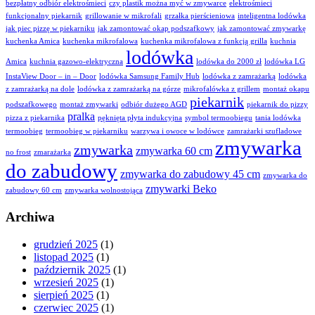
bezpłatny odbiór elektrośmieci
czy plastik można myć w zmywarce
elektrośmieci
funkcjonalny piekarnik
grillowanie w mikrofali
grzałka pierścieniowa
inteligentna lodówka
jak piec pizzę w piekarniku
jak zamontować okap podszafkowy
jak zamontować zmywarkę
kuchenka Amica
kuchenka mikrofalowa
kuchenka mikrofalowa z funkcją grilla
kuchnia
lodówka
Amica
kuchnia gazowo-elektryczna
lodówka do 2000 zł
lodówka LG
InstaView Door – in – Door
lodówka Samsung Family Hub
lodówka z zamrażarką
lodówka
z zamrażarką na dole
lodówka z zamrażarką na górze
mikrofalówka z grillem
montaż okapu
piekarnik
podszafkowego
montaż zmywarki
odbiór dużego AGD
piekarnik do pizzy
pralka
pizza z piekarnika
pęknięta płyta indukcyjna
symbol termoobiegu
tania lodówka
termoobieg
termoobieg w piekarniku
warzywa i owoce w lodówce
zamrażarki szufladowe
zmywarka
zmywarka
zmywarka 60 cm
no frost
zmarażarka
do zabudowy
zmywarka do zabudowy 45 cm
zmywarka do
zmywarki Beko
zabudowy 60 cm
zmywarka wolnostojąca
Archiwa
grudzień 2025
(1)
listopad 2025
(1)
październik 2025
(1)
wrzesień 2025
(1)
sierpień 2025
(1)
czerwiec 2025
(1)