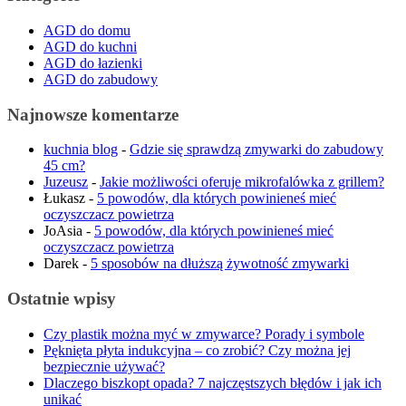
AGD do domu
AGD do kuchni
AGD do łazienki
AGD do zabudowy
Najnowsze komentarze
kuchnia blog
-
Gdzie się sprawdzą zmywarki do zabudowy
45 cm?
Juzeusz
-
Jakie możliwości oferuje mikrofalówka z grillem?
Łukasz
-
5 powodów, dla których powinieneś mieć
oczyszczacz powietrza
JoAsia
-
5 powodów, dla których powinieneś mieć
oczyszczacz powietrza
Darek
-
5 sposobów na dłuższą żywotność zmywarki
Ostatnie wpisy
Czy plastik można myć w zmywarce? Porady i symbole
Pęknięta płyta indukcyjna – co zrobić? Czy można jej
bezpiecznie używać?
Dlaczego biszkopt opada? 7 najczęstszych błędów i jak ich
unikać