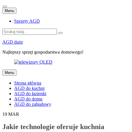
Przejdź
Menu
do
treści
Sprzęty AGD
Szukaj:
AGD duże
Najlepszy sprzęt gospodarstwa domowego!
Przejdź
Menu
do
treści
Strona główna
AGD do kuchni
AGD do łazienki
AGD do domu
AGD do zabudowy
19
MAR
Jakie technologie oferuje kuchnia