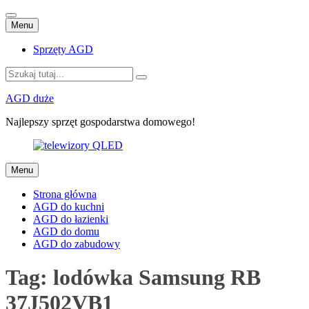
Przejdź
Menu
do
treści
Sprzęty AGD
Szukaj:
AGD duże
Najlepszy sprzęt gospodarstwa domowego!
Przejdź
Menu
do
treści
Strona główna
AGD do kuchni
AGD do łazienki
AGD do domu
AGD do zabudowy
Tag:
lodówka Samsung RB
37J502VB1