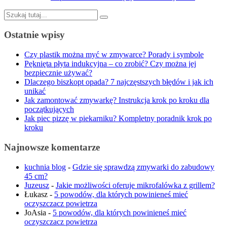
Szukaj:
Ostatnie wpisy
Czy plastik można myć w zmywarce? Porady i symbole
Pęknięta płyta indukcyjna – co zrobić? Czy można jej
bezpiecznie używać?
Dlaczego biszkopt opada? 7 najczęstszych błędów i jak ich
unikać
Jak zamontować zmywarkę? Instrukcja krok po kroku dla
początkujących
Jak piec pizzę w piekarniku? Kompletny poradnik krok po
kroku
Najnowsze komentarze
kuchnia blog
-
Gdzie się sprawdzą zmywarki do zabudowy
45 cm?
Juzeusz
-
Jakie możliwości oferuje mikrofalówka z grillem?
Łukasz
-
5 powodów, dla których powinieneś mieć
oczyszczacz powietrza
JoAsia
-
5 powodów, dla których powinieneś mieć
oczyszczacz powietrza