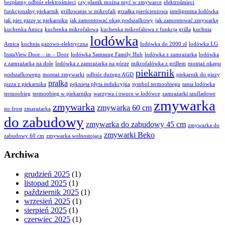
bezpłatny odbiór elektrośmieci
czy plastik można myć w zmywarce
elektrośmieci
funkcjonalny piekarnik
grillowanie w mikrofali
grzałka pierścieniowa
inteligentna lodówka
jak piec pizzę w piekarniku
jak zamontować okap podszafkowy
jak zamontować zmywarkę
kuchenka Amica
kuchenka mikrofalowa
kuchenka mikrofalowa z funkcją grilla
kuchnia
lodówka
Amica
kuchnia gazowo-elektryczna
lodówka do 2000 zł
lodówka LG
InstaView Door – in – Door
lodówka Samsung Family Hub
lodówka z zamrażarką
lodówka
z zamrażarką na dole
lodówka z zamrażarką na górze
mikrofalówka z grillem
montaż okapu
piekarnik
podszafkowego
montaż zmywarki
odbiór dużego AGD
piekarnik do pizzy
pralka
pizza z piekarnika
pęknięta płyta indukcyjna
symbol termoobiegu
tania lodówka
termoobieg
termoobieg w piekarniku
warzywa i owoce w lodówce
zamrażarki szufladowe
zmywarka
zmywarka
zmywarka 60 cm
no frost
zmarażarka
do zabudowy
zmywarka do zabudowy 45 cm
zmywarka do
zmywarki Beko
zabudowy 60 cm
zmywarka wolnostojąca
Archiwa
grudzień 2025
(1)
listopad 2025
(1)
październik 2025
(1)
wrzesień 2025
(1)
sierpień 2025
(1)
czerwiec 2025
(1)