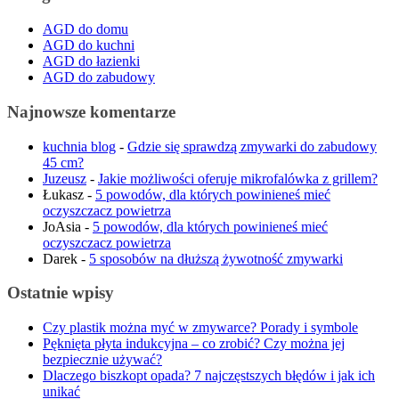
AGD do domu
AGD do kuchni
AGD do łazienki
AGD do zabudowy
Najnowsze komentarze
kuchnia blog
-
Gdzie się sprawdzą zmywarki do zabudowy
45 cm?
Juzeusz
-
Jakie możliwości oferuje mikrofalówka z grillem?
Łukasz
-
5 powodów, dla których powinieneś mieć
oczyszczacz powietrza
JoAsia
-
5 powodów, dla których powinieneś mieć
oczyszczacz powietrza
Darek
-
5 sposobów na dłuższą żywotność zmywarki
Ostatnie wpisy
Czy plastik można myć w zmywarce? Porady i symbole
Pęknięta płyta indukcyjna – co zrobić? Czy można jej
bezpiecznie używać?
Dlaczego biszkopt opada? 7 najczęstszych błędów i jak ich
unikać