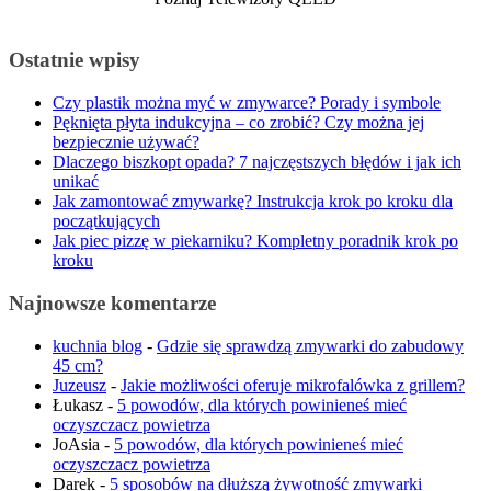
Ostatnie wpisy
Czy plastik można myć w zmywarce? Porady i symbole
Pęknięta płyta indukcyjna – co zrobić? Czy można jej
bezpiecznie używać?
Dlaczego biszkopt opada? 7 najczęstszych błędów i jak ich
unikać
Jak zamontować zmywarkę? Instrukcja krok po kroku dla
początkujących
Jak piec pizzę w piekarniku? Kompletny poradnik krok po
kroku
Najnowsze komentarze
kuchnia blog
-
Gdzie się sprawdzą zmywarki do zabudowy
45 cm?
Juzeusz
-
Jakie możliwości oferuje mikrofalówka z grillem?
Łukasz
-
5 powodów, dla których powinieneś mieć
oczyszczacz powietrza
JoAsia
-
5 powodów, dla których powinieneś mieć
oczyszczacz powietrza
Darek
-
5 sposobów na dłuższą żywotność zmywarki