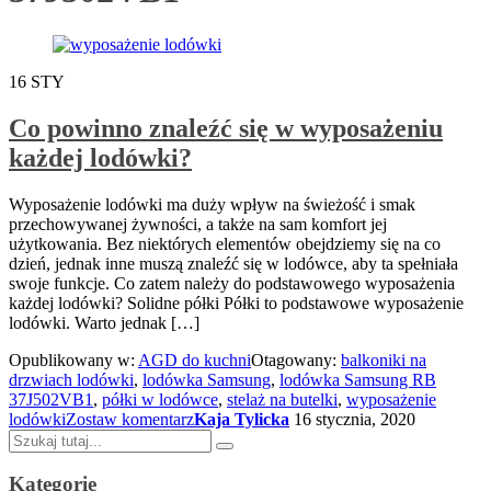
16
STY
Co powinno znaleźć się w wyposażeniu
każdej lodówki?
Wyposażenie lodówki ma duży wpływ na świeżość i smak
przechowywanej żywności, a także na sam komfort jej
użytkowania. Bez niektórych elementów obejdziemy się na co
dzień, jednak inne muszą znaleźć się w lodówce, aby ta spełniała
swoje funkcje. Co zatem należy do podstawowego wyposażenia
każdej lodówki? Solidne półki Półki to podstawowe wyposażenie
lodówki. Warto jednak […]
Opublikowany w:
AGD do kuchni
Otagowany:
balkoniki na
drzwiach lodówki
,
lodówka Samsung
,
lodówka Samsung RB
37J502VB1
,
półki w lodówce
,
stelaż na butelki
,
wyposażenie
lodówki
Zostaw komentarz
Kaja Tylicka
16 stycznia, 2020
Szukaj:
Kategorie